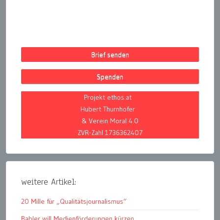
Brief senden
Spenden
Projekt ethos.at
Hubert Thurnhofer
& Verein Moral 4.0
ZVR-Zahl 1736362407
weitere Artikel:
20 Mille für „Qualitätsjournalismus“
Babler will Medienförderungen kürzen