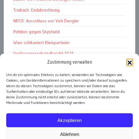
Traibach: Endabrechnung
NEOS: Ausschluss von Veit Dengler
Petition gegen Skyshield
Wien schikaniert Kleinparteien
Verfassungsschutz-Bericht 2025
Zustimmung verwalten
Ziel: endloser Krieg
110 statt 90 Mille Medienförderung
Um dir ein optimales Erlebnis zu bieten, verwenden wir Technologien wie
Cookies, um Geräteinformationen zu speichern und/oder darauf zuzugreifen.
Strafen für „Integrations-Verweigerer“
Wenn du diesen Technologien zustimmst, können wir Daten wie das
Surfverhalten oder eindeutige IDs auf dieser Website verarbeiten. Wenn du
deine Zustimmung nicht erteilst oder zurückziehst, können bestimmte
Merkmale und Funktionen beeinträchtigt werden.
alle Artikel
Akzeptieren
Ablehnen