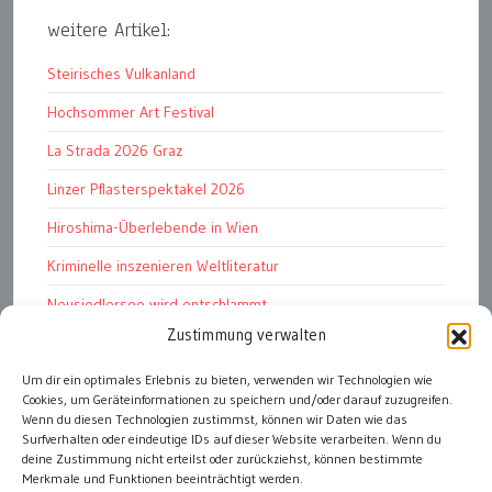
weitere Artikel:
Steirisches Vulkanland
Hochsommer Art Festival
La Strada 2026 Graz
Linzer Pflasterspektakel 2026
Hiroshima-Überlebende in Wien
Kriminelle inszenieren Weltliteratur
Neusiedlersee wird entschlammt
Zustimmung verwalten
TKG wünscht besinnliches Weihnachtsfest
Fußball WM 2026: „historisch“
Um dir ein optimales Erlebnis zu bieten, verwenden wir Technologien wie
Cookies, um Geräteinformationen zu speichern und/oder darauf zuzugreifen.
Die Wichtigen
Wenn du diesen Technologien zustimmst, können wir Daten wie das
Surfverhalten oder eindeutige IDs auf dieser Website verarbeiten. Wenn du
deine Zustimmung nicht erteilst oder zurückziehst, können bestimmte
Merkmale und Funktionen beeinträchtigt werden.