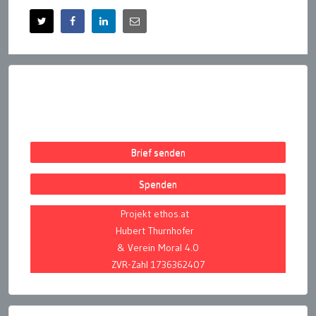
Brief senden
Spenden
Projekt ethos.at
Hubert Thurnhofer
& Verein Moral 4.0
ZVR-Zahl 1736362407