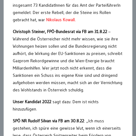
insgesamt 73 KandidatInnen für das Amt der ParteiführerIn
gemeldet. Der erste Rebell, der die Steine ins Rollen
gebracht hat, war
Nikolaus Kowall.
Christoph Steiner, FPÖ-Bundesrat via FB am 31.8.22
–
Während die Österreicher nicht mehr wissen, wie sie ihre
Wohnungen heizen sollen und die Bundesregierung nicht
aufhört, die Wirkung der EU-Sanktionen zu preisen, schreibt
Gazprom Rekordgewinne und die Wien-Energie braucht
Milliardenhilfen. Wer jetzt noch nicht erkennt, dass die
Sanktionen ein Schuss ins eigene Knie sind und dringend
aufgehoben werden müssen, macht sich an der Vernichtung
des Wohlstands in Österreich schuldig.
Unser Kandidat 2022
sagt dazu: Dem ist nichts
hinzuzufügen.
SPÖ NR Rudolf Silvan via FB am 30.8.22
: „Ich muss
gestehen, ich spüre eine gewisse Wut, wenn ich einerseits
lese, dass Österreich Spitzenreiter beim Fördern von