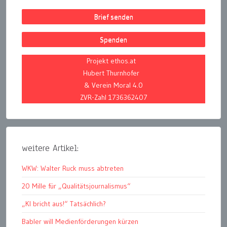
Brief senden
Spenden
Projekt ethos.at
Hubert Thurnhofer
& Verein Moral 4.0
ZVR-Zahl 1736362407
weitere Artikel:
WKW: Walter Ruck muss abtreten
20 Mille für „Qualitätsjournalismus“
„KI bricht aus!“ Tatsächlich?
Babler will Medienförderungen kürzen