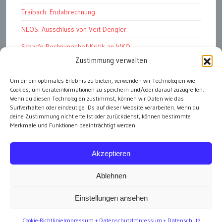
Traibach: Endabrechnung
NEOS: Ausschluss von Veit Dengler
Scharfe Rechnungshof-Kritik an WKO
Zustimmung verwalten
Pelletspreise steigen massiv
Werbemüll: unüberbietbar
Um dir ein optimales Erlebnis zu bieten, verwenden wir Technologien wie
Cookies, um Geräteinformationen zu speichern und/oder darauf zuzugreifen.
Graz Stadt der HerzensbrecherInnen
Wenn du diesen Technologien zustimmst, können wir Daten wie das
Surfverhalten oder eindeutige IDs auf dieser Website verarbeiten. Wenn du
deine Zustimmung nicht erteilst oder zurückziehst, können bestimmte
Merkmale und Funktionen beeinträchtigt werden.
alle Artikel
Akzeptieren
Ablehnen
Einstellungen ansehen
Impressum
Cookie-Richtlinie
Impressum + Datenschutz
Impressum + Datenschutz