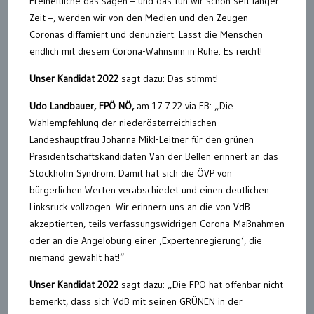
Freiheitliche das sagen – und das tun wir schon seit langer
Zeit –, werden wir von den Medien und den Zeugen
Coronas diffamiert und denunziert. Lasst die Menschen
endlich mit diesem Corona-Wahnsinn in Ruhe. Es reicht!
Unser Kandidat 2022
sagt dazu: Das stimmt!
Udo Landbauer, FPÖ NÖ,
am 17.7.22 via FB: „Die
Wahlempfehlung der niederösterreichischen
Landeshauptfrau Johanna Mikl-Leitner für den grünen
Präsidentschaftskandidaten Van der Bellen erinnert an das
Stockholm Syndrom. Damit hat sich die ÖVP von
bürgerlichen Werten verabschiedet und einen deutlichen
Linksruck vollzogen. Wir erinnern uns an die von VdB
akzeptierten, teils verfassungswidrigen Corona-Maßnahmen
oder an die Angelobung einer ‚Expertenregierung‘, die
niemand gewählt hat!“
Unser Kandidat 2022
sagt dazu: „Die FPÖ hat offenbar nicht
bemerkt, dass sich VdB mit seinen GRÜNEN in der