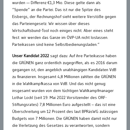
wurden — Differenz €1,3 Mio. Diese gelte dann als
“Spende” an die Partei. Das ist nur die Spitze des
Eisbergs, der Rechnungshof sieht weitere Verstöße gegen
das Parteiengesetz. Wir wissen über dieses
Wirtschaftsbund-Tool noch einiges nicht. Aber eines steht
fest: wir werden das Ganze im ÖVP-UA nicht loslassen.
Parteikassen sind keine Selbstbedienungsladen.“
Unser Kandidat 2022
sagt dazu: Auf ihre Parteikasse haben
die GRÜNEN ganz ordentlich zugegriffen, als es 2016 darum
gegangen ist, den angeblich unabhängigen Kandidaten VdB
zu finanzieren. Insgesamt 4,8 Millionen zahlten die GRÜNEN
in die Wahlkampfkassa von VdB. Und das nicht genug:
insgesamt wurden von dem tüchtigen Wahlkampfmanager
Lothar Lockl (seit 19. Mai 2022 Vorsitzender des ORF-
Stiftungsrates) 7,8 Millionen Euro aufgestellt – das ist eine
Überschreitung um 12 Prozent des laut BPRäsWG zulässigen
Budgets von 7 Millionen. Die GRÜNEN haben damit nicht nur
die Verletzung des Gesetzes zu verantworten, sondern