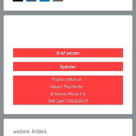
Brief senden
Spenden
Projekt ethos.at
Hubert Thurnhofer
& Verein Moral 4.0
ZVR-Zahl 1736362407
weitere Artikel: