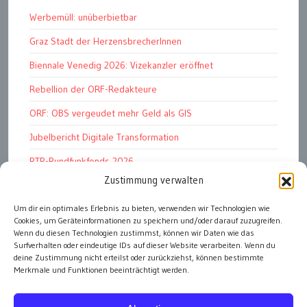
Werbemüll: unüberbietbar
Graz Stadt der HerzensbrecherInnen
Biennale Venedig 2026: Vizekanzler eröffnet
Rebellion der ORF-Redakteure
ORF: OBS vergeudet mehr Geld als GIS
Jubelbericht Digitale Transformation
RTR-Rundfunkfonds 2026
Zustimmung verwalten
Kunstmarkt: Noble Begierden
Woher kommen die „Wiederösterreicher“?
Um dir ein optimales Erlebnis zu bieten, verwenden wir Technologien wie
Cookies, um Geräteinformationen zu speichern und/oder darauf zuzugreifen.
DDR 4.0: Der Fall Dr Witzschel u.a.
Wenn du diesen Technologien zustimmst, können wir Daten wie das
Surfverhalten oder eindeutige IDs auf dieser Website verarbeiten. Wenn du
deine Zustimmung nicht erteilst oder zurückziehst, können bestimmte
Merkmale und Funktionen beeinträchtigt werden.
alle Artikel