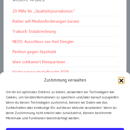
20 Mille für „Qualitätsjournalismus“
Babler will Medienförderungen kürzen
Traibach: Endabrechnung
NEOS: Ausschluss von Veit Dengler
Petition gegen Skyshield
Wien schikaniert Kleinparteien
Verfassungsschutz-Bericht 2025
Zustimmung verwalten
Ziel: endloser Krieg
Um dir ein optimales Erlebnis zu bieten, verwenden wir Technologien wie
110 statt 90 Mille Medienförderung
Cookies, um Geräteinformationen zu speichern und/oder darauf zuzugreifen.
Strafen für „Integrations-Verweigerer“
Wenn du diesen Technologien zustimmst, können wir Daten wie das
Surfverhalten oder eindeutige IDs auf dieser Website verarbeiten. Wenn du
deine Zustimmung nicht erteilst oder zurückziehst, können bestimmte
Merkmale und Funktionen beeinträchtigt werden.