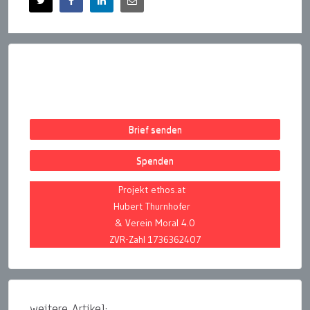
Brief senden
Spenden
Projekt ethos.at
Hubert Thurnhofer
& Verein Moral 4.0
ZVR-Zahl 1736362407
weitere Artikel: