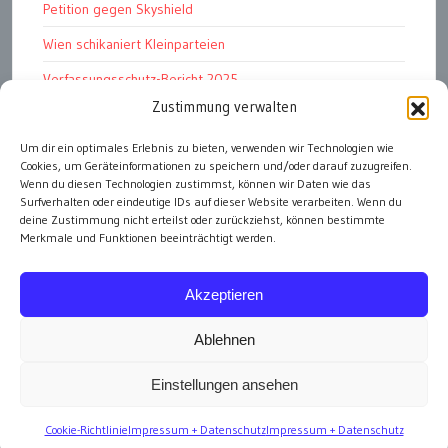
Petition gegen Skyshield
Wien schikaniert Kleinparteien
Verfassungsschutz-Bericht 2025
Zustimmung verwalten
Ziel: endloser Krieg
110 statt 90 Mille Medienförderung
Um dir ein optimales Erlebnis zu bieten, verwenden wir Technologien wie
Cookies, um Geräteinformationen zu speichern und/oder darauf zuzugreifen.
Strafen für „Integrations-Verweigerer“
Wenn du diesen Technologien zustimmst, können wir Daten wie das
Surfverhalten oder eindeutige IDs auf dieser Website verarbeiten. Wenn du
deine Zustimmung nicht erteilst oder zurückziehst, können bestimmte
Merkmale und Funktionen beeinträchtigt werden.
alle Artikel
Akzeptieren
Ablehnen
Einstellungen ansehen
Impressum
Cookie-Richtlinie
Impressum + Datenschutz
Impressum + Datenschutz