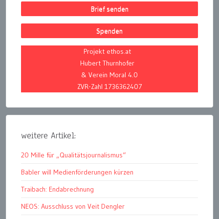
Brief senden
Spenden
Projekt ethos.at
Hubert Thurnhofer
& Verein Moral 4.0
ZVR-Zahl 1736362407
weitere Artikel:
20 Mille für „Qualitätsjournalismus“
Babler will Medienförderungen kürzen
Traibach: Endabrechnung
NEOS: Ausschluss von Veit Dengler