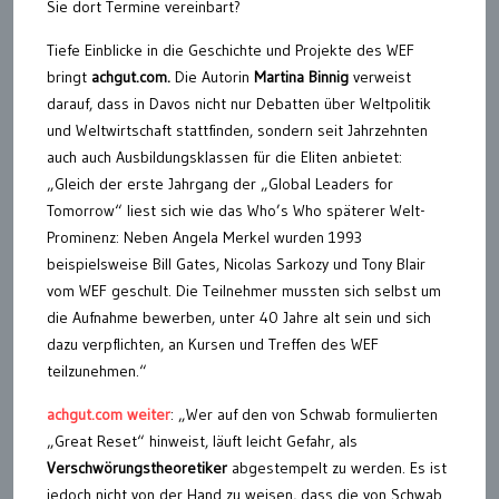
Sie dort Termine vereinbart?
Tiefe Einblicke in die Geschichte und Projekte des WEF
bringt
achgut.com.
Die Autorin
Martina Binnig
verweist
darauf, dass in Davos nicht nur Debatten über Weltpolitik
und Weltwirtschaft stattfinden, sondern seit Jahrzehnten
auch auch Ausbildungsklassen für die Eliten anbietet:
„Gleich der erste Jahrgang der „Global Leaders for
Tomorrow“ liest sich wie das Who’s Who späterer Welt-
Prominenz: Neben Angela Merkel wurden 1993
beispielsweise Bill Gates, Nicolas Sarkozy und Tony Blair
vom WEF geschult. Die Teilnehmer mussten sich selbst um
die Aufnahme bewerben, unter 40 Jahre alt sein und sich
dazu verpflichten, an Kursen und Treffen des WEF
teilzunehmen.“
achgut.com weiter
: „Wer auf den von Schwab formulierten
„Great Reset“ hinweist, läuft leicht Gefahr, als
Verschwörungstheoretiker
abgestempelt zu werden. Es ist
jedoch nicht von der Hand zu weisen, dass die von Schwab