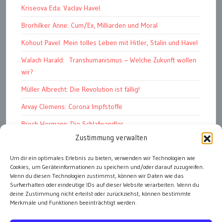
Kriseova Eda: Vaclav Havel.
Brorhilker Anne: Cum/Ex, Milliarden und Moral
Kohout Pavel: Mein tolles Leben mit Hitler, Stalin und Havel
Walach Harald: Transhumanismus – Welche Zukunft wollen
wir?
Müller Albrecht: Die Revolution ist fällig!
Arvay Clemens: Corona Impfstoffe
Broch Hermann: Die Schlafwandler
Zustimmung verwalten
Kohout Pavel: Ende der Großen Ferien
Um dir ein optimales Erlebnis zu bieten, verwenden wir Technologien wie
Bonelli Raphael: Kopflos
Cookies, um Geräteinformationen zu speichern und/oder darauf zuzugreifen.
Luczak Andreas: Deutschlands Energiewende
Wenn du diesen Technologien zustimmst, können wir Daten wie das
Surfverhalten oder eindeutige IDs auf dieser Website verarbeiten. Wenn du
deine Zustimmung nicht erteilst oder zurückziehst, können bestimmte
Merkmale und Funktionen beeinträchtigt werden.