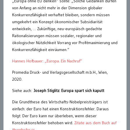
„Europa ohne EU denken“ sollte: „Solche Gedanken dürfen
von Anfang an nicht mehr in der Dimension globaler
Konkurrenzfähigkeit verhaftet bleiben, sondern müssen
umgekehrt ein Konzept ökonomischer Subsidiarität
entwickeln, … Zukünftige, neu-europäisch gedachte
Rationalisierungen müssen sozialer, regionaler und
ökologischer Nützlichkeit Vorrang vor Profitmaximierung und
Konkurrenzfähigkeit einräumen.“
Hannes Hofbauer: „Europa. Ein Nachruf“
Promedia Druck- und Verlagsgesellschaft m.b.H., Wien,
2020.
Siehe auch:
Joseph Stiglitz: Europa spart sich kaputt
Die Grundthese des Wirtschafts-Nobelpreisträgers ist
einfach: der Euro hat einen Konstruktionsfehler. Daraus
folgt: Der Euro kann nur überleben, wenn dieser
Konstruktionsfehler behoben wird.
Zitate aus dem Buch auf
thurnhofer.cc