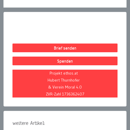
Brief senden
Spenden
Projekt ethos.at
Hubert Thurnhofer
& Verein Moral 4.0
ZVR-Zahl 1736362407
weitere Artikel: