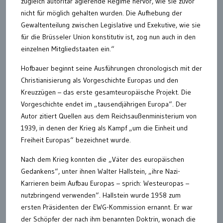
zugleich autoritär agierende Regime hervor, wie sie zuvor
nicht für möglich gehalten wurden. Die Aufhebung der
Gewaltenteilung zwischen Legislative und Exekutive, wie sie
für die Brüsseler Union konstitutiv ist, zog nun auch in den
einzelnen Mitgliedstaaten ein.“
Hofbauer beginnt seine Ausführungen chronologisch mit der
Christianisierung als Vorgeschichte Europas und den
Kreuzzügen – das erste gesamteuropäische Projekt. Die
Vorgeschichte endet im „tausendjährigen Europa“. Der
Autor zitiert Quellen aus dem Reichsaußenministerium von
1939, in denen der Krieg als Kampf „um die Einheit und
Freiheit Europas“ bezeichnet wurde.
Nach dem Krieg konnten die „Väter des europäischen
Gedankens“, unter ihnen Walter Hallstein, „ihre Nazi-
Karrieren beim Aufbau Europas – sprich: Westeuropas –
nutzbringend verwenden“. Hallstein wurde 1958 zum
ersten Präsidenten der EWG-Kommission ernannt. Er war
der Schöpfer der nach ihm benannten Doktrin, wonach die