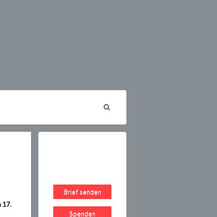
Brief senden
 17.
Spenden