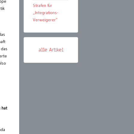
uppe
Strafen für
tik
„Integrations-
Verweigerer“
das
haft
 das
alle Artikel
erte
also
 hat
nda