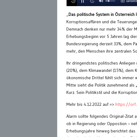
„
Das politische System in Österreich 
Korruptionsaffären und die Teuerunge
Demnach denken nur mehr 34% der Mens
Erhebungsbeginn vor 5 Jahren lag di
Bundesregierung derzeit 33%, dem Pa
mehr, den Menschen ihre zentralen S
Ihr dringendstes politisches Anliege
(20%), dem Klimawandel (15%), dem K
ökonomische Drittel fühlt sich immer 
Mitte sieht die Politik zunehmend als
Kurz. Sein Politikstil und die Korrupt
Mehr bis 4.12.2022 auf =>
https://or
Alarm sollte folgendes Original-Zitat
ob in Regierung oder Oppostion – neh
Erhebungsjahre hinweg berichtet das u