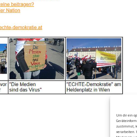
Wei
Um dir ein o
Geräteinform
zustimmst, k
verarbeiten.