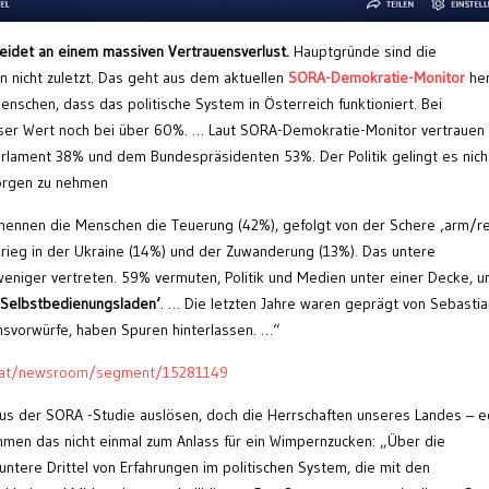
leidet an einem massiven Vertrauensverlust.
Hauptgründe sind die
n nicht zuletzt. Das geht aus dem aktuellen
SORA-Demokratie-Monitor
her
chen, dass das politische System in Österreich funktioniert. Bei
eser Wert noch bei über 60%. … Laut SORA-Demokratie-Monitor vertrauen
rlament 38% und dem Bundespräsidenten 53%. Der Politik gelingt es nich
orgen zu nehmen
n nennen die Menschen die Teuerung (42%), gefolgt von der Schere ‚arm/re
rieg in der Ukraine (14%) und der Zuwanderung (13%). Das untere
weniger vertreten. 59% vermuten, Politik und Medien unter einer Decke, u
‚Selbstbedienungsladen‘
. … Die letzten Jahre waren geprägt von Sebastia
ionsvorwürfe, haben Spuren hinterlassen. …“
f.at/newsroom/segment/15281149
 aus der SORA -Studie auslösen, doch die Herrschaften unseres Landes – e
men das nicht einmal zum Anlass für ein Wimpernzucken: „Über die
ntere Drittel von Erfahrungen im politischen System, die mit den