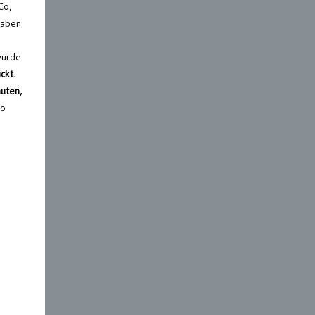
Co,
haben.
wurde.
ckt.
uten,
so