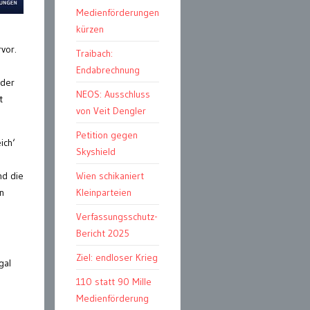
Medienförderungen
kürzen
vor.
Traibach:
Endabrechnung
 der
NEOS: Ausschluss
t
von Veit Dengler
Petition gegen
ich‘
Skyshield
nd die
Wien schikaniert
n
Kleinparteien
Verfassungsschutz-
Bericht 2025
Ziel: endloser Krieg
gal
110 statt 90 Mille
Medienförderung