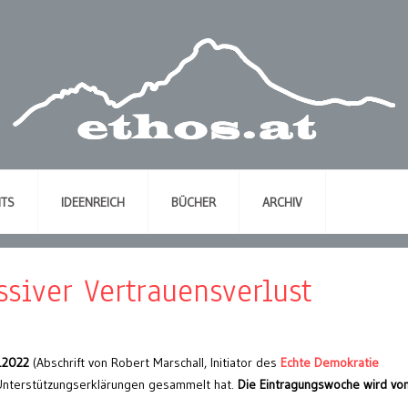
NTS
IDEENREICH
BÜCHER
ARCHIV
siver Vertrauensverlust
1.2022
(Abschrift von Robert Marschall, Initiator des
Echte Demokratie
 Unterstützungserklärungen gesammelt hat.
Die Eintragungswoche wird von