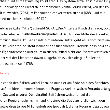
chheit und Mitbestimmung kollidieren. Das Systemvertrauen in dieser Gr
 die überwiegende Mehrzahl der Menschen kontinuierlich erlebt, von der Poli
t zu werden (73%), im Parlament nicht vertreten zu sein (68%) und mit
schied machen zu können (60%).“
elklasse („die Mitte“) schreibt SORA: „Die Mitte stellt sich die Frage, ob 
t oder eher ein
Selbstbedienungsladen
ist. Auch in der Mitte der Gesellsc
stimmung Thema. Im Gegensatz zum unteren Drittel geht es jedoch nicht um
. Im Vordergrund steht vielmehr der zunehmende Eindruck, dass privilegi
e Eigeninteressen nutzen. Im mittleren Drittel sinkt das Systemvertrauen 
Mehrzahl der Menschen davon ausgeht, dass „sich die gut Situierten
 passieren soll“ (78%).
or.at/
nicht an den Fakten vorbei kann, so muss er am Ende so eines Berichtes
 auf die Idee kommen könnte, die Frage zu stellen:
welche Verantwortung
sen Zustand unserer Demokratie?
Seit Jahren weise ich auf die
chen Regierungsfunks hin und kritisiere die Besetzung aller wichtigen
sowie dreistellige Millionenbeträge (pro Jahr), die für Regierungspropaga