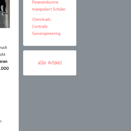
Finanzindustrie
manipuliert Schüler
Chemtrails
Contrails
Geoengineering
ruch
cht
teren
alle Artikel
0.000
n