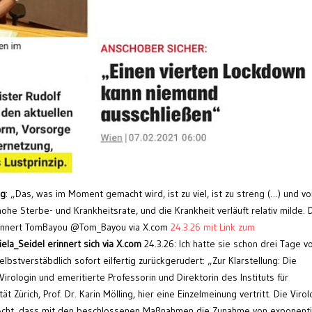
ng
: „Das, was im Moment gemacht wird, ist zu viel, ist zu streng (…) und vo
ohe Sterbe- und Krankheitsrate, und die Krankheit verläuft relativ milde. 
erinnert TomBayou @Tom_Bayou via X.com
24.3.26 mit Link zum
iela_Seidel
erinnert sich via X.com
24.3.26: Ich hatte sie schon drei Tage v
lbstverstäbdlich sofort eilfertig zurückgerudert: „Zur Klarstellung: Die
irologin und emeritierte Professorin und Direktorin des Instituts für
t Zürich, Prof. Dr. Karin Mölling, hier eine Einzelmeinung vertritt. Die Virol
 Acht, dass mit den beschlossenen Maßnahmen die Zunahme von exponenti