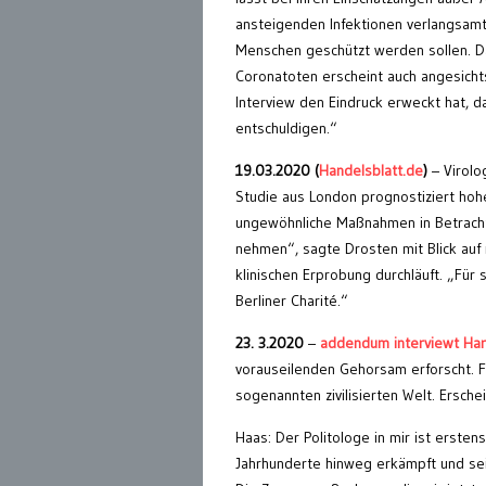
ansteigenden Infektionen verlangsam
Menschen geschützt werden sollen. Da
Coronatoten erscheint auch angesicht
Interview den Eindruck erweckt hat, d
entschuldigen.“
19.03.2020 (
Handelsblatt.de
)
– Virolo
Studie aus London prognostiziert hoh
ungewöhnliche Maßnahmen in Betracht 
nehmen“, sagte Drosten mit Blick auf
klinischen Erprobung durchläuft. „Für 
Berliner Charité.“
23. 3.2020
–
addendum interviewt Har
vorauseilenden Gehorsam erforscht. Fr
sogenannten zivilisierten Welt. Ersche
Haas: Der Politologe in mir ist erste
Jahrhunderte hinweg erkämpft und se