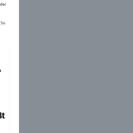
 der
 So