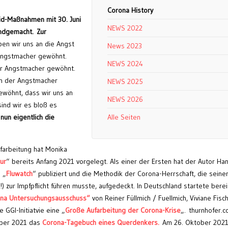
Corona History
vid-Maßnahmen mit 30. Juni
NEWS 2022
undgemacht.
Zur
ben wir uns an die Angst
News 2023
Angstmacher gewöhnt.
NEWS 2024
er Angstmacher gewöhnt.
n der Angstmacher
NEWS 2025
ewöhnt, dass wir uns an
NEWS 2026
sind wir es bloß es
un eigentlich die
Alle Seiten
farbeitung hat Monika
ur
“ bereits Anfang 2021 vorgelegt. Als einer der Ersten hat der Autor Ha
 „
Fluwatch
“ publiziert und die Methodik der Corona-Herrschaft, die seine
) zur Impfpflicht führen musste, aufgedeckt. In Deutschland startete berei
na Untersuchungsausschuss“
von Reiner Füllmich / Fuellmich, Viviane Fisc
 GGI-Initiatvie eine „
Große Aufarbeitung der Corona-Krise
„. thurnhofer.c
ober 2021 das
Corona-Tagebuch eines Querdenkers.
Am 26. Oktober 202