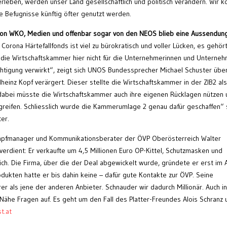
leben, werden unser Land gesellschaftlich und politisch verändern. Wir 
he Befugnisse künftig öfter genutzt werden.
von WKO, Medien und offenbar sogar von den NEOS blieb eine Aussendun
orona Härtefallfonds ist viel zu bürokratisch und voller Lücken, es gehör
die Wirtschaftskammer hier nicht für die Unternehmerinnen und Unterne
chtigung verwirkt“, zeigt sich UNOS Bundessprecher Michael Schuster übe
inz Kopf verärgert. Dieser stellte die Wirtschaftskammer in der ZIB2 als
„dabei müsste die Wirtschaftskammer auch ihre eigenen Rücklagen nützen
reifen. Schliesslich wurde die Kammerumlage 2 genau dafür geschaffen“
er.
mpfmanager und Kommunikationsberater der ÖVP Oberösterreich Walter
verdient: Er verkaufte um 4,5 Millionen Euro OP-Kittel, Schutzmasken und
. Die Firma, über die der Deal abgewickelt wurde, gründete er erst im A
dukten hatte er bis dahin keine – dafür gute Kontakte zur ÖVP. Seine
r als jene der anderen Anbieter. Schnauder wir dadurch Millionär. Auch in 
ähe Fragen auf. Es geht um den Fall des Platter-Freundes Alois Schranz 
t.at