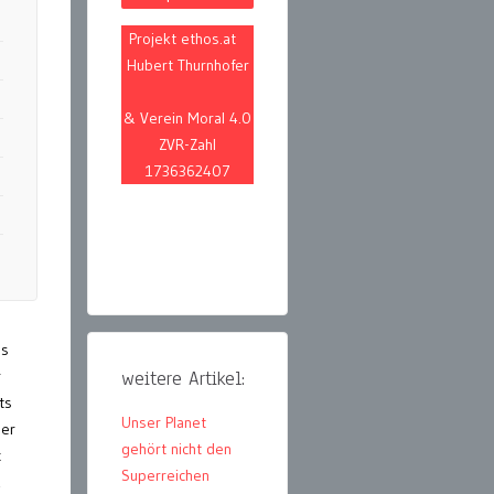
Projekt ethos.at
Hubert Thurnhofer
& Verein Moral 4.0
ZVR-Zahl
1736362407
ns
r
weitere Artikel:
ts
Unser Planet
her
gehört nicht den
c
Superreichen
1