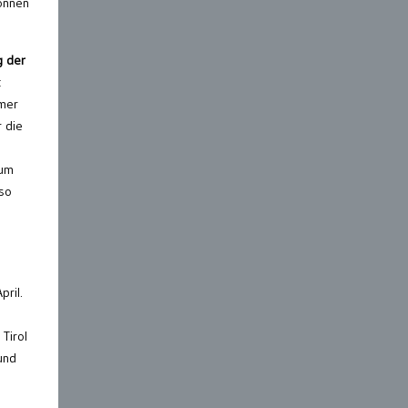
können
g der
t
hmer
r die
 um
 so
pril.
Tirol
und