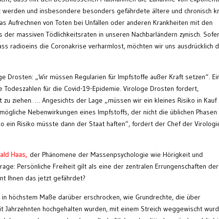
t werden und insbesondere besonders gefährdete ältere und chronisch k
s Aufrechnen von Toten bei Unfällen oder anderen Krankheiten mit den
s der massiven Tödlichkeitsraten in unseren Nachbarländern zynisch. Sofe
ass radioeins die Coronakrise verharmlost, möchten wir uns ausdrücklich d
ge Drosten: „Wir müssen Regularien für Impfstoffe außer Kraft setzen“. Ei
e Todeszahlen für die Covid-19-Epidemie. Virologe Drosten fordert,
zu ziehen. … Angesichts der Lage „müssen wir ein kleines Risiko in Kauf
 mögliche Nebenwirkungen eines Impfstoffs, der nicht die üblichen Phasen
so ein Risiko müsste dann der Staat haften“, fordert der Chef der Virologi
ald Haas,
der Phänomene der Massenpsychologie wie Hörigkeit und
age: Persönliche Freiheit gilt als eine der zentralen Errungenschaften der
int Ihnen das jetzt gefährdet?
ns in höchstem Maße darüber erschrocken, wie Grundrechte, die über
it Jahrzehnten hochgehalten wurden, mit einem Streich weggewischt wurd