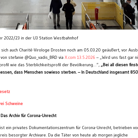
ter 2022/23 in der U3 Station Westbahnhof
e sich auch Charité-Virologe Drosten noch am 05.03.20 geäußert, vor Ausb
 von stefanie @Quo_vadis_BRD via
X.com 13.5.2026
– „Wird uns fast gar ni
profil wie das Sterblichkeitsprofil der Bevölkerung…“,
„Bei all diesen fins
gessen, dass Menschen sowieso sterben. – In Deutschland insgesamt 85
esetz
wei Schweine
 Das Archiv für Corona-Unrecht
st ein privates Dokumentationszentrum für Corona-Unrecht, betrieben vo
eis besorgter Archivare. Da die Täter von heute ab morgen jegliche