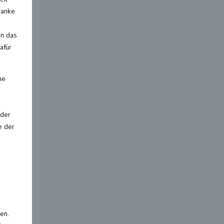
ranke
rn das
afür
ne
 der
e der
en.