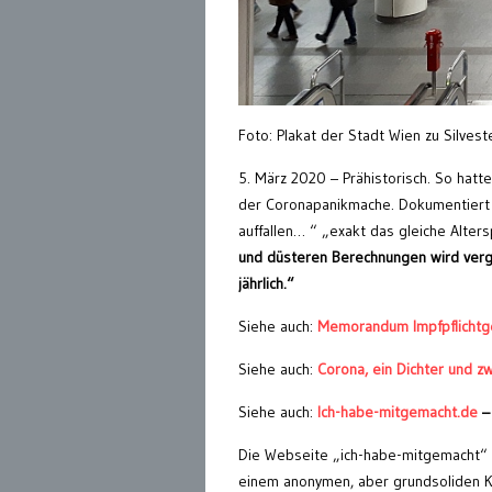
Foto: Plakat der Stadt Wien zu Silves
5. März 2020 – Prähistorisch. So hatt
der Coronapanikmache. Dokumentiert
auffallen… “ „exakt das gleiche Alters
und düsteren Berechnungen wird ver
jährlich.“
Siehe auch:
Memorandum Impfpflichtg
Siehe auch:
Corona, ein Dichter und z
Siehe auch:
Ich-habe-mitgemacht.de
–
Die Webseite „ich-habe-mitgemacht“ i
einem anonymen, aber grundsoliden Kr