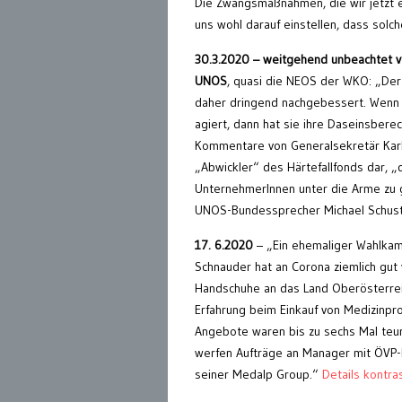
Die Zwangsmaßnahmen, die wir jetzt er
uns wohl darauf einstellen, dass solc
30.3.2020 – weitgehend unbeachtet 
UNOS
, quasi die NEOS der WKO: „Der C
daher dringend nachgebessert. Wenn 
agiert, dann hat sie ihre Daseinsbere
Kommentare von Generalsekretär Karlhe
„Abwickler“ des Härtefallfonds dar, 
UnternehmerInnen unter die Arme zu g
UNOS-Bundessprecher Michael Schust
17. 6.2020
– „Ein ehemaliger Wahlka
Schnauder hat an Corona ziemlich gut 
Handschuhe an das Land Oberösterreich
Erfahrung beim Einkauf von Medizinpro
Angebote waren bis zu sechs Mal teure
werfen Aufträge an Manager mit ÖVP-N
seiner Medalp Group.“
Details kontras