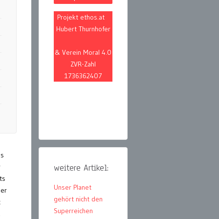
Projekt ethos.at
Hubert Thurnhofer
& Verein Moral 4.0
ZVR-Zahl
1736362407
ns
r
weitere Artikel:
ts
Unser Planet
her
gehört nicht den
c
Superreichen
1