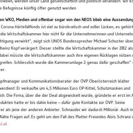
leben, werden unser Land gesellschaftlich und politisch verändern. Wir 
he Befugnisse künftig öfter genutzt werden.
von WKO, Medien und offenbar sogar von den NEOS blieb eine Aussendun
orona Härtefallfonds ist viel zu bürokratisch und voller Lücken, es gehör
die Wirtschaftskammer hier nicht für die Unternehmerinnen und Unterne
chtigung verwirkt“, zeigt sich UNOS Bundessprecher Michael Schuster übe
inz Kopf verärgert. Dieser stellte die Wirtschaftskammer in der ZIB2 als
„dabei müsste die Wirtschaftskammer auch ihre eigenen Rücklagen nützen
reifen. Schliesslich wurde die Kammerumlage 2 genau dafür geschaffen“
er.
mpfmanager und Kommunikationsberater der ÖVP Oberösterreich Walter
verdient: Er verkaufte um 4,5 Millionen Euro OP-Kittel, Schutzmasken und
. Die Firma, über die der Deal abgewickelt wurde, gründete er erst im A
dukten hatte er bis dahin keine – dafür gute Kontakte zur ÖVP. Seine
r als jene der anderen Anbieter. Schnauder wir dadurch Millionär. Auch in 
ähe Fragen auf. Es geht um den Fall des Platter-Freundes Alois Schranz 
t.at