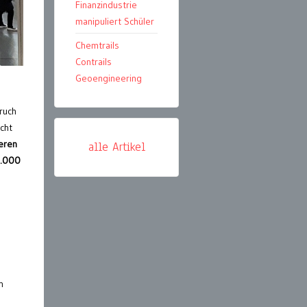
Finanzindustrie
manipuliert Schüler
Chemtrails
Contrails
Geoengineering
ruch
cht
teren
alle Artikel
0.000
n