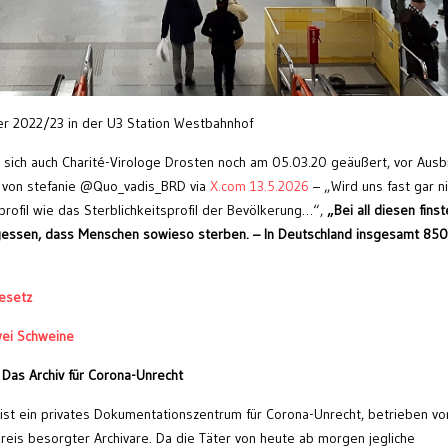
ter 2022/23 in der U3 Station Westbahnhof
e sich auch Charité-Virologe Drosten noch am 05.03.20 geäußert, vor Ausb
 von stefanie @Quo_vadis_BRD via
X.com 13.5.2026
– „Wird uns fast gar ni
profil wie das Sterblichkeitsprofil der Bevölkerung…“,
„Bei all diesen fins
gessen, dass Menschen sowieso sterben. – In Deutschland insgesamt 85
esetz
wei Schweine
 Das Archiv für Corona-Unrecht
st ein privates Dokumentationszentrum für Corona-Unrecht, betrieben vo
eis besorgter Archivare. Da die Täter von heute ab morgen jegliche