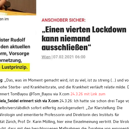
ng
: „Das, was im Moment gemacht wird, ist zu viel, ist zu streng (…) und vo
ohe Sterbe- und Krankheitsrate, und die Krankheit verläuft relativ milde. 
erinnert TomBayou @Tom_Bayou via X.com
24.3.26 mit Link zum
iela_Seidel
erinnert sich via X.com
24.3.26: Ich hatte sie schon drei Tage v
lbstverstäbdlich sofort eilfertig zurückgerudert: „Zur Klarstellung: Die
irologin und emeritierte Professorin und Direktorin des Instituts für
t Zürich, Prof. Dr. Karin Mölling, hier eine Einzelmeinung vertritt. Die Virol
 Acht, dass mit den beschlossenen Maßnahmen die Zunahme von exponenti