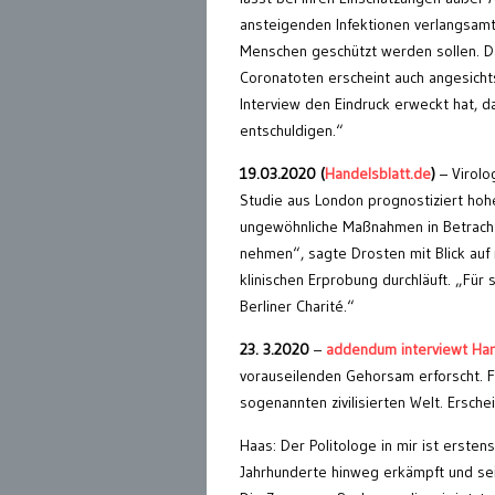
ansteigenden Infektionen verlangsam
Menschen geschützt werden sollen. Da
Coronatoten erscheint auch angesicht
Interview den Eindruck erweckt hat, d
entschuldigen.“
19.03.2020 (
Handelsblatt.de
)
– Virolo
Studie aus London prognostiziert hoh
ungewöhnliche Maßnahmen in Betracht 
nehmen“, sagte Drosten mit Blick auf
klinischen Erprobung durchläuft. „Für 
Berliner Charité.“
23. 3.2020
–
addendum interviewt Har
vorauseilenden Gehorsam erforscht. Fr
sogenannten zivilisierten Welt. Ersche
Haas: Der Politologe in mir ist erste
Jahrhunderte hinweg erkämpft und se