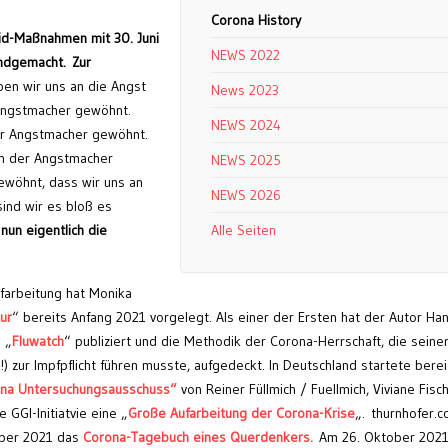
Corona History
vid-Maßnahmen mit 30. Juni
NEWS 2022
undgemacht.
Zur
ben wir uns an die Angst
News 2023
Angstmacher gewöhnt.
NEWS 2024
er Angstmacher gewöhnt.
n der Angstmacher
NEWS 2025
ewöhnt, dass wir uns an
NEWS 2026
sind wir es bloß es
un eigentlich die
Alle Seiten
farbeitung hat Monika
ur
“ bereits Anfang 2021 vorgelegt. Als einer der Ersten hat der Autor Ha
 „
Fluwatch
“ publiziert und die Methodik der Corona-Herrschaft, die seine
) zur Impfpflicht führen musste, aufgedeckt. In Deutschland startete berei
na Untersuchungsausschuss“
von Reiner Füllmich / Fuellmich, Viviane Fisc
 GGI-Initiatvie eine „
Große Aufarbeitung der Corona-Krise
„. thurnhofer.c
ober 2021 das
Corona-Tagebuch eines Querdenkers.
Am 26. Oktober 202