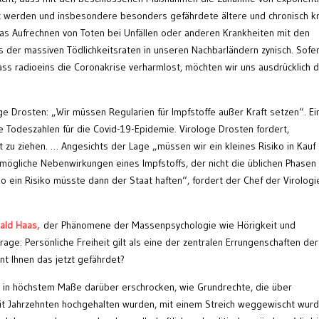
t werden und insbesondere besonders gefährdete ältere und chronisch k
s Aufrechnen von Toten bei Unfällen oder anderen Krankheiten mit den
s der massiven Tödlichkeitsraten in unseren Nachbarländern zynisch. Sofe
ass radioeins die Coronakrise verharmlost, möchten wir uns ausdrücklich d
ge Drosten: „Wir müssen Regularien für Impfstoffe außer Kraft setzen“. Ei
e Todeszahlen für die Covid-19-Epidemie. Virologe Drosten fordert,
zu ziehen. … Angesichts der Lage „müssen wir ein kleines Risiko in Kauf
 mögliche Nebenwirkungen eines Impfstoffs, der nicht die üblichen Phasen
so ein Risiko müsste dann der Staat haften“, fordert der Chef der Virologi
ald Haas,
der Phänomene der Massenpsychologie wie Hörigkeit und
age: Persönliche Freiheit gilt als eine der zentralen Errungenschaften der
int Ihnen das jetzt gefährdet?
ns in höchstem Maße darüber erschrocken, wie Grundrechte, die über
it Jahrzehnten hochgehalten wurden, mit einem Streich weggewischt wurd