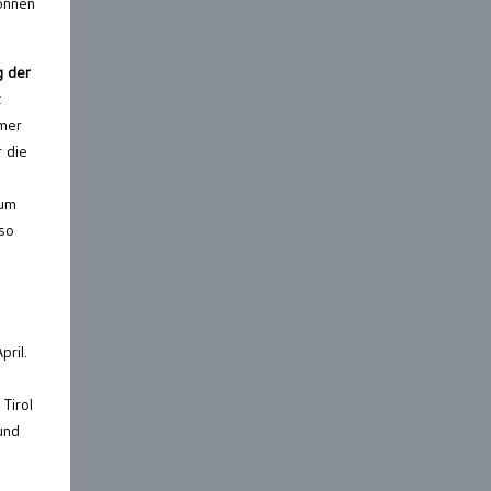
können
g der
t
hmer
r die
 um
 so
pril.
Tirol
und