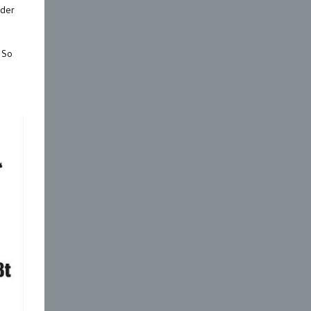
 der
 So