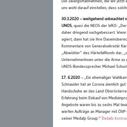
Die Zwangsmaßnahmen, die wir jetzt er
uns wohl darauf einstellen, dass solc
30.3.2020 – weitgehend unbeachtet 
UNOS
, quasi die NEOS der WKO: „Der C
daher dringend nachgebessert. Wenn 
agiert, dann hat sie ihre Daseinsbere
Kommentare von Generalsekretär Karlhe
„Abwickler“ des Härtefallfonds dar, 
UnternehmerInnen unter die Arme zu g
UNOS-Bundessprecher Michael Schust
17. 6.2020
– „Ein ehemaliger Wahlka
Schnauder hat an Corona ziemlich gut 
Handschuhe an das Land Oberösterreich
Erfahrung beim Einkauf von Medizinpro
Angebote waren bis zu sechs Mal teure
werfen Aufträge an Manager mit ÖVP-N
seiner Medalp Group.“
Details kontras