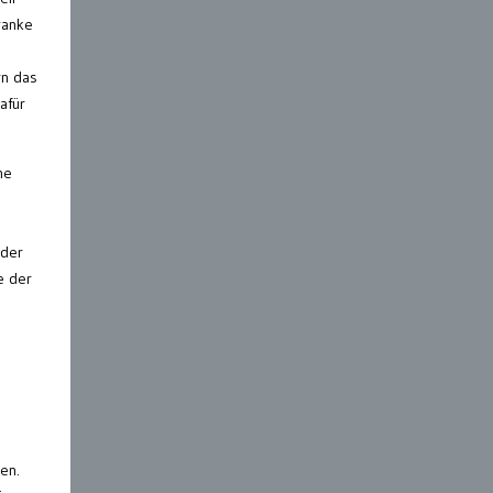
ranke
rn das
afür
ne
 der
e der
en.