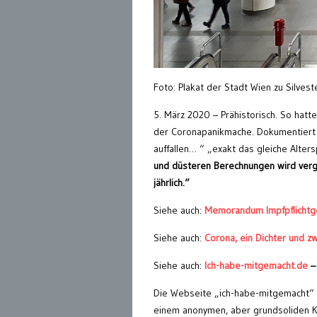
Foto: Plakat der Stadt Wien zu Silves
5. März 2020 – Prähistorisch. So hatt
der Coronapanikmache. Dokumentiert
auffallen… “ „exakt das gleiche Alters
und düsteren Berechnungen wird ver
jährlich.“
Siehe auch:
Memorandum Impfpflichtg
Siehe auch:
Corona, ein Dichter und z
Siehe auch:
Ich-habe-mitgemacht.de
–
Die Webseite „ich-habe-mitgemacht“ i
einem anonymen, aber grundsoliden Kr