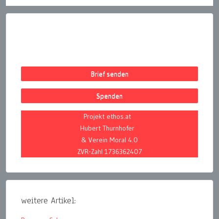
Brief senden
Spenden
Projekt ethos.at
Hubert Thurnhofer
& Verein Moral 4.0
ZVR-Zahl 1736362407
weitere Artikel: