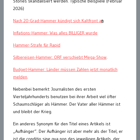
Stories skandalisiert werden. Typische Beispiele (Februar
2026)
Nach 20-Grad-Hammer kündigt sich Kaltfront a
n
Inflations-Hammer: Was alles BILLIGER wurde
Hammer-Strafe für Rapid
Silbereisen-Hammer: ORF verschiebt Mega-Show
.
Budget-Hammer: Länder müssen Zahlen jetzt monatlich
melden
.
Nebenbei bemerkt: Journalisten des ersten
Vierteljahrhunderts benutzen bei ihrer Arbeit viel öfter
Schaumschläger als Hämmer. Der Vater aller Hämmer ist
und bleibt der Krieg.
Ein anderes Synonym für den Titel eines Artikels ist
„Aufhänger“. Der Aufhänger ist aber mehr als der Titel, er
ist die conditio sine qua non des jeweiligen Artikels, der