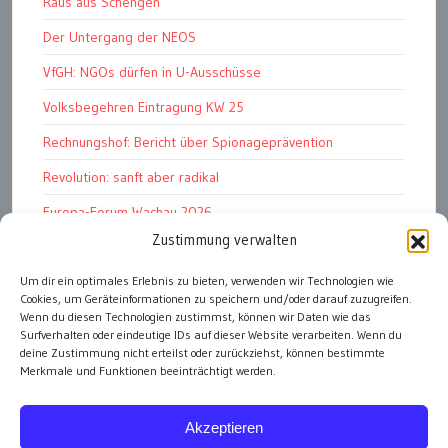
Raus aus Schengen
Der Untergang der NEOS
VfGH: NGOs dürfen in U-Ausschüsse
Volksbegehren Eintragung KW 25
Rechnungshof: Bericht über Spionageprävention
Revolution: sanft aber radikal
Europa-Forum Wachau 2026
Zustimmung verwalten
Amnesty Report 2025/26
Attac kritisiert neues EU-Rüstungspaket
Um dir ein optimales Erlebnis zu bieten, verwenden wir Technologien wie
Cookies, um Geräteinformationen zu speichern und/oder darauf zuzugreifen.
Ungarn ist demokratischer als Österreich
Wenn du diesen Technologien zustimmst, können wir Daten wie das
Surfverhalten oder eindeutige IDs auf dieser Website verarbeiten. Wenn du
deine Zustimmung nicht erteilst oder zurückziehst, können bestimmte
Merkmale und Funktionen beeinträchtigt werden.
alle Artikel
Akzeptieren