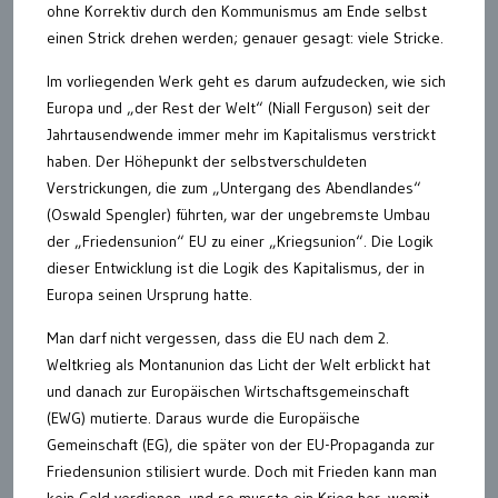
ohne Korrektiv durch den Kommunismus am Ende selbst
einen Strick drehen werden; genauer gesagt: viele Stricke.
Im vorliegenden Werk geht es darum aufzudecken, wie sich
Europa und „der Rest der Welt“ (Niall Ferguson) seit der
Jahrtausendwende immer mehr im Kapitalismus verstrickt
haben. Der Höhepunkt der selbstverschuldeten
Verstrickungen, die zum „Untergang des Abendlandes“
(Oswald Spengler) führten, war der ungebremste Umbau
der „Friedensunion“ EU zu einer „Kriegsunion“. Die Logik
dieser Entwicklung ist die Logik des Kapitalismus, der in
Europa seinen Ursprung hatte.
Man darf nicht vergessen, dass die EU nach dem 2.
Weltkrieg als Montanunion das Licht der Welt erblickt hat
und danach zur Europäischen Wirtschaftsgemeinschaft
(EWG) mutierte. Daraus wurde die Europäische
Gemeinschaft (EG), die später von der EU-Propaganda zur
Friedensunion stilisiert wurde. Doch mit Frieden kann man
kein Geld verdienen, und so musste ein Krieg her, womit