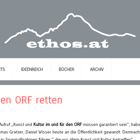
NTS
IDEENREICH
BÜCHER
ARCHIV
en ORF retten
Aufruf „Kunst und
Kultur im und für den ORF
müssen garantiert sein“, hab
omas Gratzer, Daniel Wisser heute an die Öffentlichkeit gewandt. Demnach
zu Sparmaßnahmen führen “ die vor allem Kunst und Kultur betreffen“.