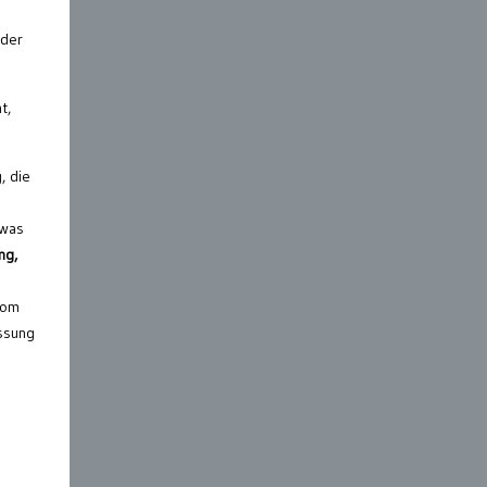
oder
t,
, die
 was
ng,
vom
assung