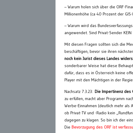
– Warum holen sich über die ORF-Fina
Millionenhöhe (ca 40 Prozent der GIS
– Warum wird das Bundesverfassungsg
angewendet. Sind Privat-Sender KEIN
Mit diesen Fragen sollten sich die Me
beschäftigen, bevor sie ihren nächsten
noch kein Jurist dieses Landes widers
sonderbarer Weise hat diese Behauptun
dafür, dass es in Österreich keine of
Player mit den Mächtigen in der Regie
Nachsatz 7.3.23:
Die Impertinenz des
zu erfüllen, macht aber Programm na
Werbe-Einnahmen (deutlich mehr als 
ob Privat-TV und -Radio kein „Rundfun
dagegen zu klagen. So bin ich der ei
Die
Bevorzugung des ORF ist verfassu