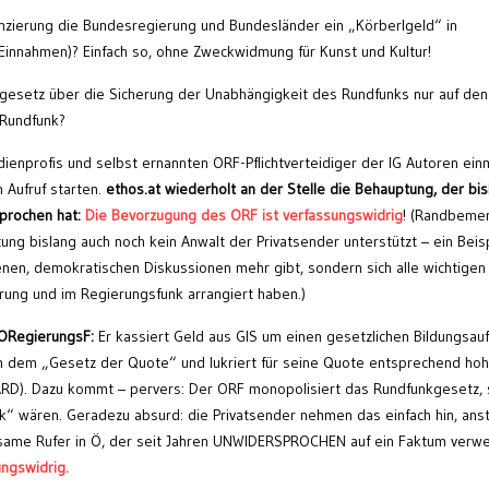
nzierung die Bundesregierung und Bundesländer ein „Körberlgeld“ in
-Einnahmen)? Einfach so, ohne Zweckwidmung für Kunst und Kultur!
esetz über die Sicherung der Unabhängigkeit des Rundfunks nur auf de
 Rundfunk?
dienprofis und selbst ernannten ORF-Pflichtverteidiger der IG Autoren ein
 Aufruf starten.
ethos.at wiederholt an der Stelle die Behauptung, der bis
prochen hat:
Die Bevorzugung des ORF ist verfassungswidrig
! (Randbeme
g bislang auch noch kein Anwalt der Privatsender unterstützt – ein Beis
fenen, demokratischen Diskussionen mehr gibt, sondern sich alle wichtigen
rung und im Regierungsfunk arrangiert haben.)
 ORegierungsF:
Er kassiert Geld aus GIS um einen gesetzlichen Bildungsau
ch dem „Gesetz der Quote“ und lukriert für seine Quote entsprechend ho
ARD). Dazu kommt – pervers: Der ORF monopolisiert das Rundfunkgesetz, 
k“ wären. Geradezu absurd: die Privatsender nehmen das einfach hin, anst
nsame Rufer in Ö, der seit Jahren UNWIDERSPROCHEN auf ein Faktum verwe
ngswidrig.