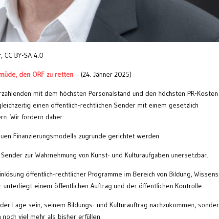
, CC BY-SA 4.0
 müde, den ORF zu retten
– (24. Jänner 2025)
erzahlenden mit dem höchsten Personalstand und den höchsten PR-Kosten
gleichzeitig einen öffentlich-rechtlichen Sender mit einem gesetzlich
n. Wir fordern daher:
neuen Finanzierungsmodells zugrunde gerichtet werden.
her Sender zur Wahrnehmung von Kunst- und Kulturaufgaben unersetzbar.
inlösung öffentlich-rechtlicher Programme im Bereich von Bildung, Wissens
r unterliegt einem öffentlichen Auftrag und der öffentlichen Kontrolle.
n der Lage sein, seinem Bildungs- und Kulturauftrag nachzukommen, sonde
noch viel mehr als bisher erfüllen.