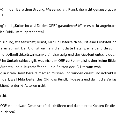
F in den Bereichen Bildung, Wissenschaft, Kunst, die nicht genauso gut 
n?
g?) soll „Kultur
im und für
den ORF“ garantieren! Wäre es nicht angebrach
as Publikum zu garantieren?
r Bildung, Wissenschaft, Kunst, Kultu in Österreich sei, ist eine Feststellung
übereinstimmt. Der ORF ist vielmehr die höchste Instanz, eine Behörde sui
und „Öffentlichkeitswirksamkeit“ (also aufgrund der Quoten) entscheidet,
t!
Im Umkehrschluss gilt: was nicht im ORF vorkommt, ist daher keine Bildu
Autoren und Kulturschaffende – die Spitzen der IG-Literatur wohl
 in ihrem Beruf bereits machen müssen und wurden direkt und indirekt 
indert, weil Mitarbeiter des ORF das Rundfunkgesetz und damit die Verf
ktionäre der IG Autoren nicht.
icht:
ORF eine private Gesellschaft durchführen und damit extra Kosten für die
oduzieren?