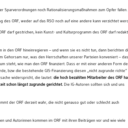
der Sparverordnungen noch Rationalisierungsmaßnahmen zum Opfer fallen.
tung des ORF, weder auf das RSO noch auf eine andere kann verzichtet wer
ORF darf gestrichen, kein Kunst- und Kulturprogramm des ORF darf redakt
n in den ORF hineinregieren – und wenn sie es nicht tun, dann berichten d
 Gehorsam nur, was den Herrschaften unserer Parteien konveniert – das
aum steht, wie man den ORF finanziert. Dass er mit einer anderen Form de
rde, bzw die bestehende GIS-Finanzierung diesen „nicht zugrunde richte“ 
ache widerspricht, die lautet:
die hoch bezahlten Mitarbeiter des ORF h
keit schon längst zugrunde gerichtet.
Die IG-Autoren sollten sich und uns
immt der ORF derzeit wahr, die nicht genauso gut oder schlecht auch
oren und Autorinnen kommen im ORF mit ihren Beiträgen vor und wie viele