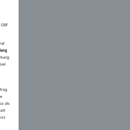
n ORF
mal
lang
rkung:
piel
ftrag
he
so als
att
ist: