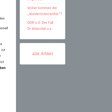
Woher kommen die
„Wiederösterreicher“?
den.
DDR 4.0: Der Fall
ionell
Dr Witzschel u.a.
ie
 ist
alle Artikel
r
ist
aben