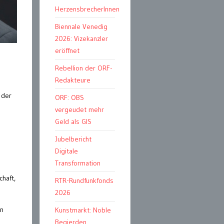
HerzensbrecherInnen
Biennale Venedig
2026: Vizekanzler
eröffnet
Rebellion der ORF-
Redakteure
 der
ORF: OBS
vergeudet mehr
Geld als GIS
Jubelbericht
Digitale
Transformation
chaft,
RTR-Rundfunkfonds
2026
rn
Kunstmarkt: Noble
Begierden