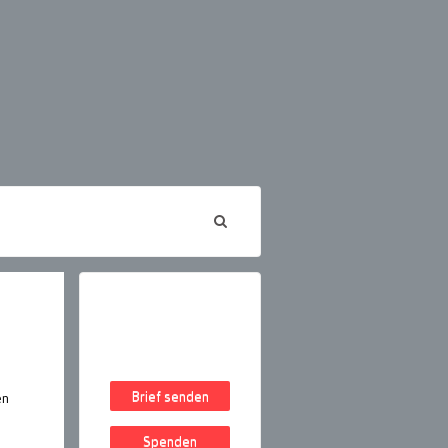
Brief senden
en
Spenden