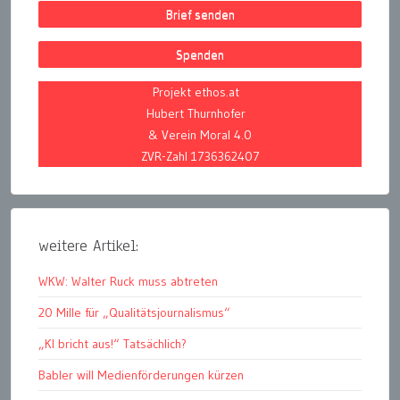
Brief senden
Spenden
Projekt ethos.at
Hubert Thurnhofer
& Verein Moral 4.0
ZVR-Zahl 1736362407
weitere Artikel:
WKW: Walter Ruck muss abtreten
20 Mille für „Qualitätsjournalismus“
„KI bricht aus!“ Tatsächlich?
Babler will Medienförderungen kürzen