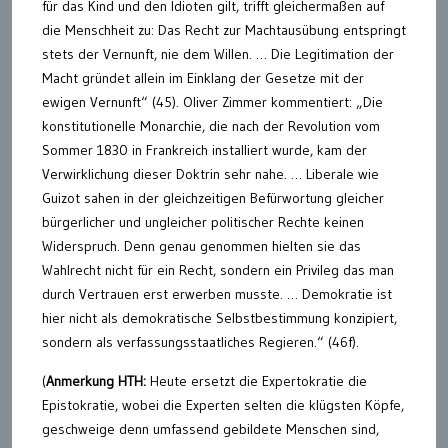
für das Kind und den Idioten gilt, trifft gleichermaßen auf
die Menschheit zu: Das Recht zur Machtausübung entspringt
stets der Vernunft, nie dem Willen. … Die Legitimation der
Macht gründet allein im Einklang der Gesetze mit der
ewigen Vernunft“ (45). Oliver Zimmer kommentiert: „Die
konstitutionelle Monarchie, die nach der Revolution vom
Sommer 1830 in Frankreich installiert wurde, kam der
Verwirklichung dieser Doktrin sehr nahe. … Liberale wie
Guizot sahen in der gleichzeitigen Befürwortung gleicher
bürgerlicher und ungleicher politischer Rechte keinen
Widerspruch. Denn genau genommen hielten sie das
Wahlrecht nicht für ein Recht, sondern ein Privileg das man
durch Vertrauen erst erwerben musste. … Demokratie ist
hier nicht als demokratische Selbstbestimmung konzipiert,
sondern als verfassungsstaatliches Regieren.“ (46f).
(
Anmerkung HTH:
Heute ersetzt die Expertokratie die
Epistokratie, wobei die Experten selten die klügsten Köpfe,
geschweige denn umfassend gebildete Menschen sind,