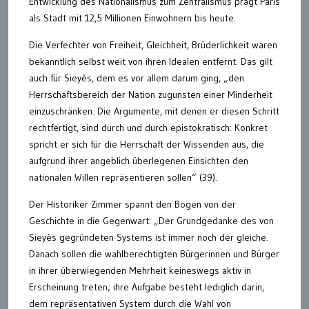
Entwicklung des Nationalismus zum Zentralismus prägt Paris
als Stadt mit 12,5 Millionen Einwohnern bis heute.
Die Verfechter von Freiheit, Gleichheit, Brüderlichkeit waren
bekanntlich selbst weit von ihren Idealen entfernt. Das gilt
auch für Sieyès, dem es vor allem darum ging, „den
Herrschaftsbereich der Nation zugunsten einer Minderheit
einzuschränken. Die Argumente, mit denen er diesen Schritt
rechtfertigt, sind durch und durch epistokratisch: Konkret
spricht er sich für die Herrschaft der Wissenden aus, die
aufgrund ihrer angeblich überlegenen Einsichten den
nationalen Willen repräsentieren sollen“ (39).
Der Historiker Zimmer spannt den Bogen von der
Geschichte in die Gegenwart: „Der Grundgedanke des von
Sieyès gegründeten Systems ist immer noch der gleiche.
Danach sollen die wahlberechtigten Bürgerinnen und Bürger
in ihrer überwiegenden Mehrheit keineswegs aktiv in
Erscheinung treten; ihre Aufgabe besteht lediglich darin,
dem repräsentativen System durch die Wahl von