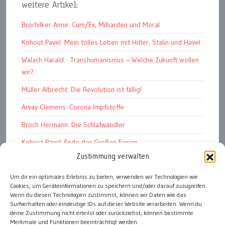
weitere Artikel:
Brorhilker Anne: Cum/Ex, Milliarden und Moral
Kohout Pavel: Mein tolles Leben mit Hitler, Stalin und Havel
Walach Harald: Transhumanismus – Welche Zukunft wollen
wir?
Müller Albrecht: Die Revolution ist fällig!
Arvay Clemens: Corona Impfstoffe
Broch Hermann: Die Schlafwandler
Kohout Pavel: Ende der Großen Ferien
Zustimmung verwalten
Bonelli Raphael: Kopflos
Luczak Andreas: Deutschlands Energiewende
Um dir ein optimales Erlebnis zu bieten, verwenden wir Technologien wie
Cookies, um Geräteinformationen zu speichern und/oder darauf zuzugreifen.
Sloterdijk Peter: Der Fürst und seine Erben
Wenn du diesen Technologien zustimmst, können wir Daten wie das
Surfverhalten oder eindeutige IDs auf dieser Website verarbeiten. Wenn du
deine Zustimmung nicht erteilst oder zurückziehst, können bestimmte
Merkmale und Funktionen beeinträchtigt werden.