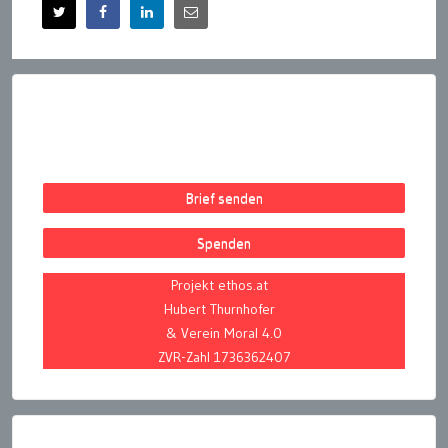
Brief senden
Spenden
Projekt ethos.at
Hubert Thurnhofer
& Verein Moral 4.0
ZVR-Zahl 1736362407