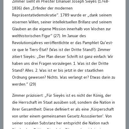
Zimmer sieht im Priester Emanuel Joseph Sieyès (1748-
1836) den „Erfinder der modernen
Repräsentativdemokratie“. 1789 wurde er „dank seinem
eisernen Willen, seiner intellektuellen Brillanz und seinem
Glauben an die eigene Mission innerhalb von Wochen zur
welthistorischen Figur“ (27). Im Januar des
Revolutionsjahres veröffentlichte er das Pamphlet Qu’est-
ce que le Tiers-État? (Was ist der Dritte Stand?). Zimmer
zitiert Sieyès: „Der Plan dieser Schrift ist ganz einfach: Wir
haben uns drei Fragen vorzulegen. 1. Was ist der Dritte
Stand? Alles. 2. Was ist er bis jetzt in der staatlichen
Ordnung gewesen? Nichts. Was verlangt er? Etwas darin zu
werden.“ (29)
Zimmer präzisiert: „Für Sieyès ist es nicht der König, der
die Herrschaft im Staat ausüben soll, sondern die Nation in
ihrer Gesamtheit. Diese definiert er als eine ‚Körperschaft
von unter einem gemeinsamen Gesetz Assoziierten‘. Von
seiner sozialen Substanz her entspricht die Nation nach