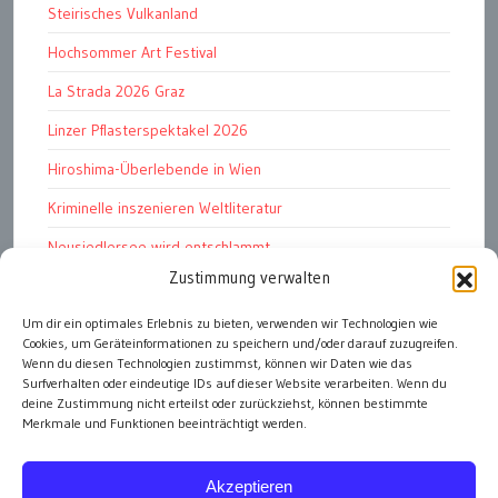
Steirisches Vulkanland
Hochsommer Art Festival
La Strada 2026 Graz
Linzer Pflasterspektakel 2026
Hiroshima-Überlebende in Wien
Kriminelle inszenieren Weltliteratur
Neusiedlersee wird entschlammt
Zustimmung verwalten
TKG wünscht besinnliches Weihnachtsfest
Um dir ein optimales Erlebnis zu bieten, verwenden wir Technologien wie
Fußball WM 2026: „historisch“
Cookies, um Geräteinformationen zu speichern und/oder darauf zuzugreifen.
Die Wichtigen
Wenn du diesen Technologien zustimmst, können wir Daten wie das
Surfverhalten oder eindeutige IDs auf dieser Website verarbeiten. Wenn du
deine Zustimmung nicht erteilst oder zurückziehst, können bestimmte
Merkmale und Funktionen beeinträchtigt werden.
alle Artikel
Akzeptieren