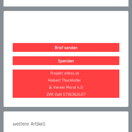
Brief senden
Spenden
Projekt ethos.at
Hubert Thurnhofer
& Verein Moral 4.0
ZVR-Zahl 1736362407
weitere Artikel: