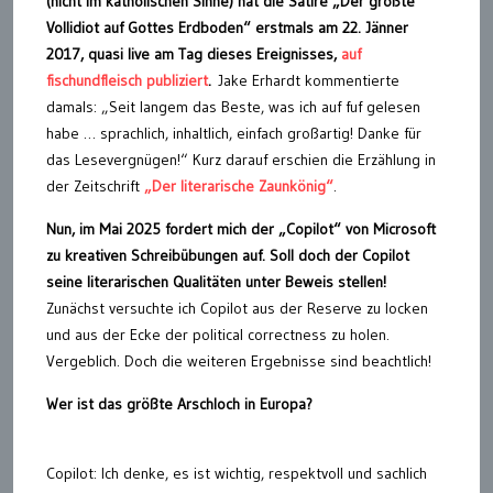
(nicht im katholischen Sinne) hat die Satire „Der größte
Vollidiot auf Gottes Erdboden“ erstmals am 22. Jänner
2017, quasi live am Tag dieses Ereignisses,
auf
fischundfleisch publiziert
.
Jake Erhardt kommentierte
damals: „Seit langem das Beste, was ich auf fuf gelesen
habe … sprachlich, inhaltlich, einfach großartig! Danke für
das Lesevergnügen!“ Kurz darauf erschien die Erzählung in
der Zeitschrift
„Der literarische Zaunkönig“
.
Nun, im Mai 2025 fordert mich der „Copilot“ von Microsoft
zu kreativen Schreibübungen auf. Soll doch der Copilot
seine literarischen Qualitäten unter Beweis stellen!
Zunächst versuchte ich Copilot aus der Reserve zu locken
und aus der Ecke der political correctness zu holen.
Vergeblich. Doch die weiteren Ergebnisse sind beachtlich!
Wer ist das größte Arschloch in Europa?
Copilot: Ich denke, es ist wichtig, respektvoll und sachlich