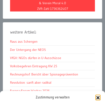
& Verein Moral 4.0
ZVR-Zahl 1736362407
weitere Artikel:
Raus aus Schengen
Der Untergang der NEOS
VfGH: NGOs dürfen in U-Ausschüsse
Volksbegehren Eintragung KW 25
Rechnungshof: Bericht über Spionageprävention
Revolution: sanft aber radikal
Europa-Forum Wachau 2026
Zustimmung verwalten
Amnesty Report 2025/26