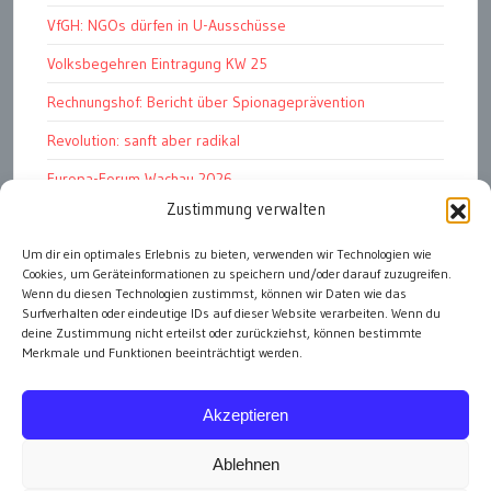
VfGH: NGOs dürfen in U-Ausschüsse
Volksbegehren Eintragung KW 25
Rechnungshof: Bericht über Spionageprävention
Revolution: sanft aber radikal
Europa-Forum Wachau 2026
Zustimmung verwalten
Amnesty Report 2025/26
Um dir ein optimales Erlebnis zu bieten, verwenden wir Technologien wie
Attac kritisiert neues EU-Rüstungspaket
Cookies, um Geräteinformationen zu speichern und/oder darauf zuzugreifen.
Ungarn ist demokratischer als Österreich
Wenn du diesen Technologien zustimmst, können wir Daten wie das
Surfverhalten oder eindeutige IDs auf dieser Website verarbeiten. Wenn du
deine Zustimmung nicht erteilst oder zurückziehst, können bestimmte
Merkmale und Funktionen beeinträchtigt werden.
alle Artikel
Akzeptieren
Ablehnen