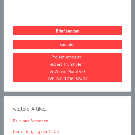
Brief senden
Spenden
Projekt ethos.at
Hubert Thurnhofer
& Verein Moral 4.0
ZVR-Zahl 1736362407
weitere Artikel:
Raus aus Schengen
Der Untergang der NEOS