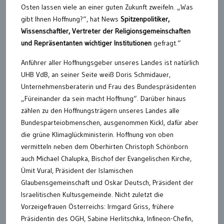
Osten lassen viele an einer guten Zukunft zweifeln. „Was
gibt Ihnen Hoffnung?“, hat News
Spitzenpolitiker,
Wissenschaftler, Vertreter der Religionsgemeinschaften
und Repräsentanten wichtiger Institutionen
gefragt.“
Anführer aller Hoffnungsgeber unseres Landes ist natürlich
UHB VdB, an seiner Seite weiß Doris Schmidauer,
Unternehmensberaterin und Frau des Bundespräsidenten
„Füreinander da sein macht Hoffnung“. Darüber hinaus
zählen zu den Hoffnungsträgern unseres Landes alle
Bundesparteiobmenschen, ausgenommen Kickl, dafür aber
die grüne Klimaglückministerin. Hoffnung von oben
vermitteln neben dem Oberhirten Christoph Schönborn
auch Michael Chalupka, Bischof der Evangelischen Kirche,
Ümit Vural, Präsident der Islamischen
Glaubensgemeinschaft und Oskar Deutsch, Präsident der
Israelitischen Kultusgemeinde. Nicht zuletzt die
Vorzeigefrauen Österreichs: Irmgard Griss, frühere
Präsidentin des OGH, Sabine Herlitschka, Infineon-Chefin,