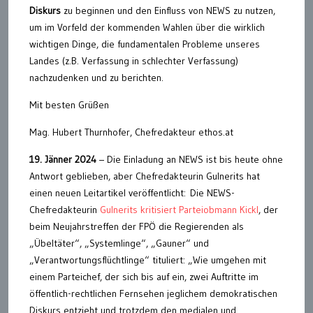
Diskurs
zu beginnen und den Einfluss von NEWS zu nutzen,
um im Vorfeld der kommenden Wahlen über die wirklich
wichtigen Dinge, die fundamentalen Probleme unseres
Landes (z.B. Verfassung in schlechter Verfassung)
nachzudenken und zu berichten.
Mit besten Grüßen
Mag. Hubert Thurnhofer, Chefredakteur ethos.at
19. Jänner 2024
– Die Einladung an NEWS ist bis heute ohne
Antwort geblieben, aber Chefredakteurin Gulnerits hat
einen neuen Leitartikel veröffentlicht: Die NEWS-
Chefredakteurin
Gulnerits kritisiert Parteiobmann Kickl
, der
beim Neujahrstreffen der FPÖ die Regierenden als
„Übeltäter“, „Systemlinge“, „Gauner“ und
„Verantwortungsflüchtlinge“ tituliert: „Wie umgehen mit
einem Parteichef, der sich bis auf ein, zwei Auftritte im
öffentlich-rechtlichen Fernsehen jeglichem demokratischen
Diskurs entzieht und trotzdem den medialen und