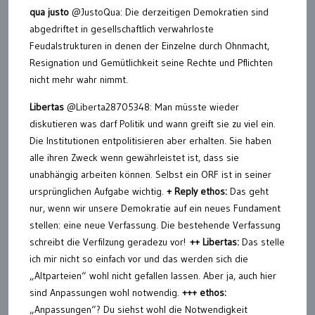
qua justo
@JustoQua: Die derzeitigen Demokratien sind
abgedriftet in gesellschaftlich verwahrloste
Feudalstrukturen in denen der Einzelne durch Ohnmacht,
Resignation und Gemütlichkeit seine Rechte und Pflichten
nicht mehr wahr nimmt.
Libertas
@Liberta28705348: Man müsste wieder
diskutieren was darf Politik und wann greift sie zu viel ein.
Die Institutionen entpolitisieren aber erhalten. Sie haben
alle ihren Zweck wenn gewährleistet ist, dass sie
unabhängig arbeiten können. Selbst ein ORF ist in seiner
ursprünglichen Aufgabe wichtig.
+ Reply ethos:
Das geht
nur, wenn wir unsere Demokratie auf ein neues Fundament
stellen: eine neue Verfassung. Die bestehende Verfassung
schreibt die Verfilzung geradezu vor!
++ Libertas:
Das stelle
ich mir nicht so einfach vor und das werden sich die
„Altparteien“ wohl nicht gefallen lassen. Aber ja, auch hier
sind Anpassungen wohl notwendig.
+++ ethos:
„Anpassungen“? Du siehst wohl die Notwendigkeit