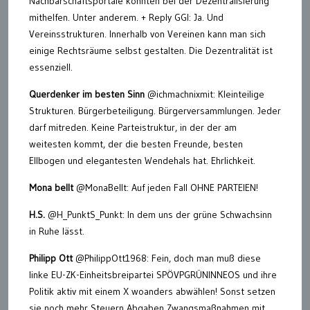
Nachbarschaftsportale könnten bei der Dezentralisierung
mithelfen. Unter anderem. + Reply GGI: Ja. Und
Vereinsstrukturen. Innerhalb von Vereinen kann man sich
einige Rechtsräume selbst gestalten. Die Dezentralität ist
essenziell.
Querdenker im besten Sinn
@ichmachnixmit: Kleinteilige
Strukturen. Bürgerbeteiligung. Bürgerversammlungen. Jeder
darf mitreden. Keine Parteistruktur, in der der am
weitesten kommt, der die besten Freunde, besten
Ellbogen und elegantesten Wendehals hat. Ehrlichkeit.
Mona bellt
@MonaBellt: Auf jeden Fall OHNE PARTEIEN!
H.S.
@H_PunktS_Punkt: In dem uns der grüne Schwachsinn
in Ruhe lässt.
Philipp Ott
@PhilippOtt1968: Fein, doch man muß diese
linke EU-ZK-Einheitsbreipartei SPÖVPGRÜNINNEOS und ihre
Politik aktiv mit einem X woanders abwählen! Sonst setzen
sie noch mehr Steuern Abgaben Zwangsmaßnahmen mit