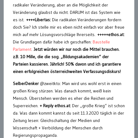
radikaler Veränderung, aber an die Möglichkeit der
Veränderung glaubst du nicht. DARUM ist das System wie
es ist.
++++Libertas:
Die radikalen Veränderungen fordern
doch Sie? Ich stelle mir es eben nicht einfach vor aber freue
mich auf mehr Lösungsvorschläge Ihrerseits.
+++++ethos.at:
Die Grundlagen dafür habe ich geschaffen:
Baustelle
Parlament
.
Jetzt würden wir nur noch die Mittel brauchen.
z.B. 10 Mille, die die sog. „Bildungsakademien“ der
Parteien kassieren. Jährlich! 50% davon und ich garantiere
einen erfolgreichen österreichweiten Verfassungsdiskurs!
SelberDenker
@zweitkto: Man wird uns wohl erst in einen
großen Krieg stürzen. Was danach kommt, weiß kein
Mensch. Überstehen werden es eher die Reichen und
Superreichen.
+ Reply ethos.at:
Der „große Krieg“ ist schon
da. Was dann kommt kannst du seit 11.3.2020 täglich in der
Zeitung lesen: Gleichschaltung der Medien und
Wissenschaft + Verböldung der Menschen durch
Regierungspropaganda.