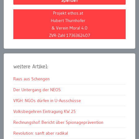
Spenden
Projekt ethos.at
Hubert Thurnhofer
& Verein Moral 4.0
ZVR-Zahl 1736362407
weitere Artikel:
Raus aus Schengen
Der Untergang der NEOS
VfGH: NGOs dürfen in U-Ausschüsse
Volksbegehren Eintragung KW 25
Rechnungshof: Bericht über Spionageprävention
Revolution: sanft aber radikal