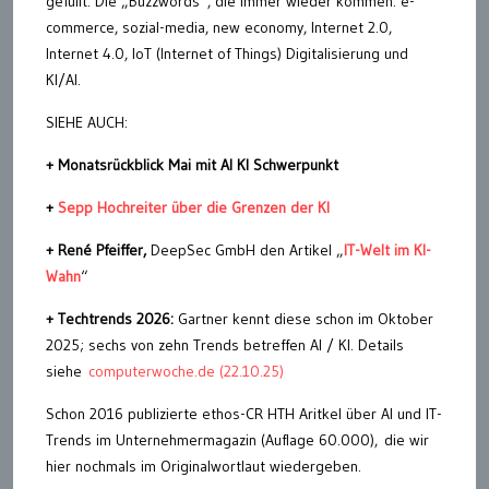
gefüllt. Die „Buzzwords“, die immer wieder kommen: e-
commerce, sozial-media, new economy, Internet 2.0,
Internet 4.0, IoT (Internet of Things) Digitalisierung und
KI/AI.
SIEHE AUCH:
+ Monatsrückblick Mai mit AI KI Schwerpunkt
+
Sepp Hochreiter über die Grenzen der KI
+ René Pfeiffer,
DeepSec GmbH den Artikel „
IT-Welt im KI-
Wahn
“
+ Techtrends 2026:
Gartner kennt diese schon im Oktober
2025; sechs von zehn Trends betreffen AI / KI. Details
siehe
computerwoche.de (22.10.25)
Schon 2016 publizierte ethos-CR HTH Aritkel über AI und IT-
Trends im Unternehmermagazin (Auflage 60.000), die wir
hier nochmals im Originalwortlaut wiedergeben.