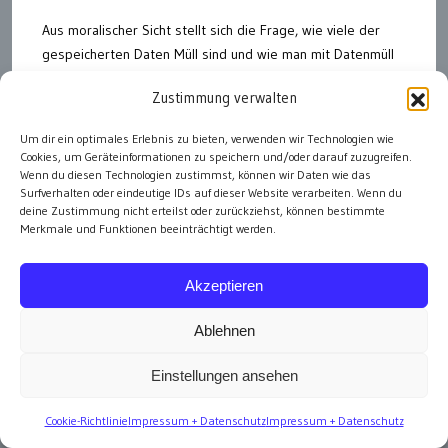
Aus moralischer Sicht stellt sich die Frage, wie viele der
gespeicherten Daten Müll sind und wie man mit Datenmüll
umgehen soll. Wenn ich beispielsweise bei einer
Zustimmung verwalten
Ausstellungseröffnung 100 Fotos mache, so brauche ich
maximal 10 davon, bearbeite sie und stelle sie ins Internet
Um dir ein optimales Erlebnis zu bieten, verwenden wir Technologien wie
– auf die eigene Webseite und/oder auf Facebook. Den
Cookies, um Geräteinformationen zu speichern und/oder darauf zuzugreifen.
Rest könnte ich eigentlich gleich löschen. Mache ich aber
Wenn du diesen Technologien zustimmst, können wir Daten wie das
Surfverhalten oder eindeutige IDs auf dieser Website verarbeiten. Wenn du
nicht, aufgrund des leisen Verdachtes, ich könnte das eine
deine Zustimmung nicht erteilst oder zurückziehst, können bestimmte
oder andere Foto doch noch brauchen. Passiert aber nie.
Merkmale und Funktionen beeinträchtigt werden.
Genau genommen sind 90 Prozent der Fotos schon Müll,
während ich sie auf die Festplatte überspiele. Ein
Akzeptieren
automatisches Ablaufdatum für solche Daten, wäre somit
sinnvoll.
Ablehnen
Dieses kleine Beispiel kann man sicher nicht linear
Einstellungen ansehen
hochrechnen auf die große Welt von Big Data, doch bin ich
überzeugt, dass auch in den großen Betrieben und der
Cookie-Richtlinie
Impressum + Datenschutz
Impressum + Datenschutz
weltweiten Datencloud mindestens 50 Prozent der Daten