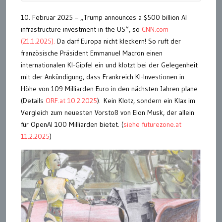
10. Februar 2025 – „Trump announces a $500 billion AI
infrastructure investment in the US“, so
CNN.com
(21.1.2025).
Da darf Europa nicht kleckern! So ruft der
französische Präsident Emmanuel Macron einen
internationalen KI-Gipfel ein und klotzt bei der Gelegenheit
mit der Ankündigung, dass Frankreich KI-Investionen in
Höhe von 109 Milliarden Euro in den nächsten Jahren plane
(Details
ORF.at 10.2.2025
). Kein Klotz, sondern ein Klax im
Vergleich zum neuesten Vorstoß von Elon Musk, der allein
für OpenAI 100 Milliarden bietet. (
siehe futurezone.at
11.2.2025
)