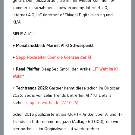
gefüllt. Die „Buzzwords“, die immer wieder kommen: e-
commerce, sozial-media, new economy, Internet 2.0,
Internet 4.0, IoT (Internet of Things) Digitalisierung und
KI/AI.
SIEHE AUCH:
+ Monatsrückblick Mai mit AI KI Schwerpunkt
+
Sepp Hochreiter über die Grenzen der KI
+ René Pfeiffer,
DeepSec GmbH den Artikel „
IT-Welt im KI-
Wahn
“
+ Techtrends 2026:
Gartner kennt diese schon im Oktober
2025; sechs von zehn Trends betreffen AI / KI. Details
siehe
computerwoche.de (22.10.25)
Schon 2016 publizierte ethos-CR HTH Aritkel über AI und IT-
Trends im Unternehmermagazin (Auflage 60.000), die wir
hier nochmals im Originalwortlaut wiedergeben.