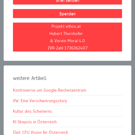
Brief senden
Spenden
Projekt ethos.at
Hubert Thurnhofer
& Verein Moral 4.0
ZVR-Zahl 1736362407
weitere Artikel:
Kontroverse um Google-Rechenzentrum
VW. Eine Verschwörungsstory
Kultur des Scheiterns
KI Skepsis in Österreich
Öxit: CFU Vision für Österreich