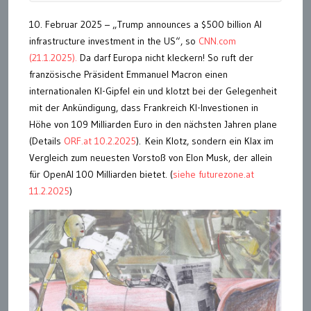
10. Februar 2025 – „Trump announces a $500 billion AI
infrastructure investment in the US“, so
CNN.com
(21.1.2025).
Da darf Europa nicht kleckern! So ruft der
französische Präsident Emmanuel Macron einen
internationalen KI-Gipfel ein und klotzt bei der Gelegenheit
mit der Ankündigung, dass Frankreich KI-Investionen in
Höhe von 109 Milliarden Euro in den nächsten Jahren plane
(Details
ORF.at 10.2.2025
). Kein Klotz, sondern ein Klax im
Vergleich zum neuesten Vorstoß von Elon Musk, der allein
für OpenAI 100 Milliarden bietet. (
siehe futurezone.at
11.2.2025
)