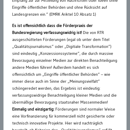
Empfang zur zur Mitteilung von Nachrichten oder Ideen ohne
Eingriffe öffentlicher Behörden und ohne Rücksicht auf
Landesgrenzen ein.“ (EMRK Ariktel 10 Absatz 1)
Es ist offensichtlich dass die Förderpraxis der
Bundesregierung verfassungswidrig ist!
Die von RTR
ausgeschütteten Förderungen (egal ob unter dem Titel
„Qualitätsjournalismus“ oder „Digitiale Transformation“)
sind eindeutig „Konzessionssysteme“, die durch massive
Bevorzugung einzelner Medien zur direkten Benachteiligung
andere Medien führen! Außerdem handelt es sich
offensichtlich um „Eingriffe öffentlicher Behörden“ – wie
immer diese auch im Sinne der „Meinungsvielfalt“
schöngeredet werden, das Ergebnis ist eindeutig:
verfassungswidrige Benachteiligung kleiner Medien und die
übermäßige Bevorzugung staatsnaher Massenmedien!
Einmalig und einzigartig:
Förderungen sind normaler Weise
eine Vorfinanzierung für kommerziell nicht gesicherte oder
technisch innovative Projekte. Hier wird nachträglich
beurteilt, ob Kriterien des „Qualitätsjournalismus“ erfüllt