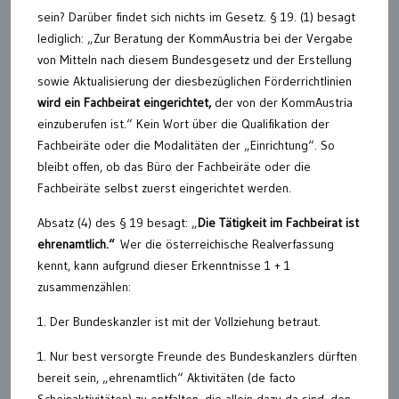
sein? Darüber findet sich nichts im Gesetz. § 19. (1) besagt
lediglich: „Zur Beratung der KommAustria bei der Vergabe
von Mitteln nach diesem Bundesgesetz und der Erstellung
sowie Aktualisierung der diesbezüglichen Förderrichtlinien
wird ein Fachbeirat eingerichtet,
der von der KommAustria
einzuberufen ist.“ Kein Wort über die Qualifikation der
Fachbeiräte oder die Modalitäten der „Einrichtung“. So
bleibt offen, ob das Büro der Fachbeiräte oder die
Fachbeiräte selbst zuerst eingerichtet werden.
Absatz (4) des § 19 besagt: „
Die Tätigkeit im Fachbeirat ist
ehrenamtlich.“
Wer die österreichische Realverfassung
kennt, kann aufgrund dieser Erkenntnisse 1 + 1
zusammenzählen:
1. Der Bundeskanzler ist mit der Vollziehung betraut.
1. Nur best versorgte Freunde des Bundeskanzlers dürften
bereit sein, „ehrenamtlich“ Aktivitäten (de facto
Scheinaktivitäten) zu entfalten, die allein dazu da sind, den