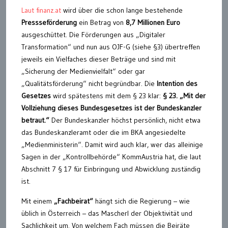
Laut finanz.at
wird über die schon lange bestehende
Pressseförderung
ein Betrag von
8,7 Millionen Euro
ausgeschüttet. Die Förderungen aus „Digitaler
Transformation“ und nun aus OJF-G (siehe §3) übertreffen
jeweils ein Vielfaches dieser Beträge und sind mit
„Sicherung der Medienvielfalt“ oder gar
„Qualitätsförderung“ nicht begründbar. Die
Intention des
Gesetzes
wird spätestens mit dem § 23 klar:
§ 23. „Mit der
Vollziehung dieses Bundesgesetzes ist der Bundeskanzler
betraut.“
Der Bundeskanzler höchst persönlich, nicht etwa
das Bundeskanzleramt oder die im BKA angesiedelte
„Medienministerin“. Damit wird auch klar, wer das alleinige
Sagen in der „Kontrollbehörde“ KommAustria hat, die laut
Abschnitt 7 § 17 für Einbringung und Abwicklung zuständig
ist.
Mit einem
„Fachbeirat“
hängt sich die Regierung – wie
üblich in Österreich – das Mascherl der Objektivität und
Sachlichkeit um. Von welchem Fach müssen die Beiräte