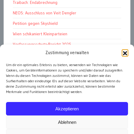
Traibach: Endabrechnung
NEOS: Ausschluss von Veit Dengler
Petition gegen Skyshield
Wien schikaniert Kleinparteien
Verfassungsschutz-Bericht 2025
Zustimmung verwalten
Ziel: endloser Krieg
110 statt 90 Mille Medienförderung
Um dir ein optimales Erlebnis zu bieten, verwenden wir Technologien wie
Cookies, um Geräteinformationen zu speichern und/oder darauf zuzugreifen.
Strafen für „Integrations-Verweigerer“
Wenn du diesen Technologien zustimmst, können wir Daten wie das
Surfverhalten oder eindeutige IDs auf dieser Website verarbeiten. Wenn du
deine Zustimmung nicht erteilst oder zurückziehst, können bestimmte
Merkmale und Funktionen beeinträchtigt werden.
alle Artikel
Akzeptieren
Ablehnen