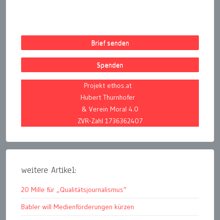
Brief senden
Spenden
Projekt ethos.at
Hubert Thurnhofer
& Verein Moral 4.0
ZVR-Zahl 1736362407
weitere Artikel:
20 Mille für „Qualitätsjournalismus“
Babler will Medienförderungen kürzen