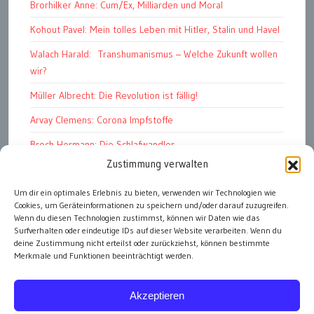
Brorhilker Anne: Cum/Ex, Milliarden und Moral
Kohout Pavel: Mein tolles Leben mit Hitler, Stalin und Havel
Walach Harald: Transhumanismus – Welche Zukunft wollen
wir?
Müller Albrecht: Die Revolution ist fällig!
Arvay Clemens: Corona Impfstoffe
Broch Hermann: Die Schlafwandler
Zustimmung verwalten
Kohout Pavel: Ende der Großen Ferien
Bonelli Raphael: Kopflos
Um dir ein optimales Erlebnis zu bieten, verwenden wir Technologien wie
Cookies, um Geräteinformationen zu speichern und/oder darauf zuzugreifen.
Luczak Andreas: Deutschlands Energiewende
Wenn du diesen Technologien zustimmst, können wir Daten wie das
Surfverhalten oder eindeutige IDs auf dieser Website verarbeiten. Wenn du
deine Zustimmung nicht erteilst oder zurückziehst, können bestimmte
Merkmale und Funktionen beeinträchtigt werden.
alle Artikel
Akzeptieren