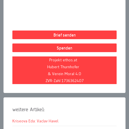
Brief senden
Spenden
Projekt ethos.at
Hubert Thurnhofer
& Verein Moral 4.0
ZVR-Zahl 1736362407
weitere Artikel:
Kriseova Eda: Vaclav Havel.