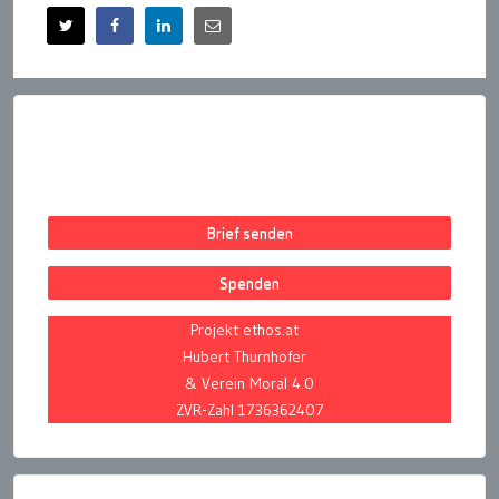
Brief senden
Spenden
Projekt ethos.at
Hubert Thurnhofer
& Verein Moral 4.0
ZVR-Zahl 1736362407