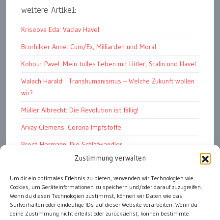
weitere Artikel:
Kriseova Eda: Vaclav Havel.
Brorhilker Anne: Cum/Ex, Milliarden und Moral
Kohout Pavel: Mein tolles Leben mit Hitler, Stalin und Havel
Walach Harald: Transhumanismus – Welche Zukunft wollen
wir?
Müller Albrecht: Die Revolution ist fällig!
Arvay Clemens: Corona Impfstoffe
Broch Hermann: Die Schlafwandler
Zustimmung verwalten
Kohout Pavel: Ende der Großen Ferien
Um dir ein optimales Erlebnis zu bieten, verwenden wir Technologien wie
Bonelli Raphael: Kopflos
Cookies, um Geräteinformationen zu speichern und/oder darauf zuzugreifen.
Luczak Andreas: Deutschlands Energiewende
Wenn du diesen Technologien zustimmst, können wir Daten wie das
Surfverhalten oder eindeutige IDs auf dieser Website verarbeiten. Wenn du
deine Zustimmung nicht erteilst oder zurückziehst, können bestimmte