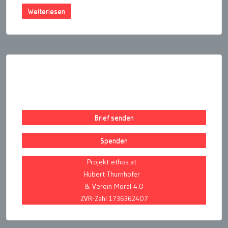
Weiterlesen
Seitennummerierung
der
Beiträge
Brief senden
Spenden
Projekt ethos.at
Hubert Thurnhofer
& Verein Moral 4.0
ZVR-Zahl 1736362407