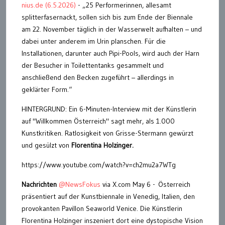
nius.de (6.5.2026)
- „25 Performerinnen, allesamt
splitterfasernackt, sollen sich bis zum Ende der Biennale
am 22. November täglich in der Wasserwelt aufhalten – und
dabei unter anderem im Urin planschen. Für die
Installationen, darunter auch Pipi-Pools, wird auch der Harn
der Besucher in Toilettentanks gesammelt und
anschließend den Becken zugeführt – allerdings in
geklärter Form.“
HINTERGRUND: Ein 6-Minuten-Interview mit der Künstlerin
auf "Willkommen Österreich" sagt mehr, als 1.000
Kunstkritiken. Ratlosigkeit von Grisse-Stermann gewürzt
und gesülzt von
Florentina Holzinger.
https://www.youtube.com/watch?v=ch2mu2a7WTg
Nachrichten
@NewsFokus
via X.com May 6 - Österreich
präsentiert auf der Kunstbiennale in Venedig, Italien, den
provokanten Pavillon Seaworld Venice. Die Künstlerin
Florentina Holzinger inszeniert dort eine dystopische Vision