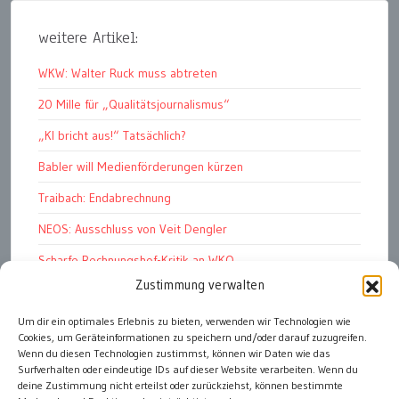
weitere Artikel:
WKW: Walter Ruck muss abtreten
20 Mille für „Qualitätsjournalismus“
„KI bricht aus!“ Tatsächlich?
Babler will Medienförderungen kürzen
Traibach: Endabrechnung
NEOS: Ausschluss von Veit Dengler
Scharfe Rechnungshof-Kritik an WKO
Zustimmung verwalten
Pelletspreise steigen massiv
Um dir ein optimales Erlebnis zu bieten, verwenden wir Technologien wie
Werbemüll: unüberbietbar
Cookies, um Geräteinformationen zu speichern und/oder darauf zuzugreifen.
Graz Stadt der HerzensbrecherInnen
Wenn du diesen Technologien zustimmst, können wir Daten wie das
Surfverhalten oder eindeutige IDs auf dieser Website verarbeiten. Wenn du
deine Zustimmung nicht erteilst oder zurückziehst, können bestimmte