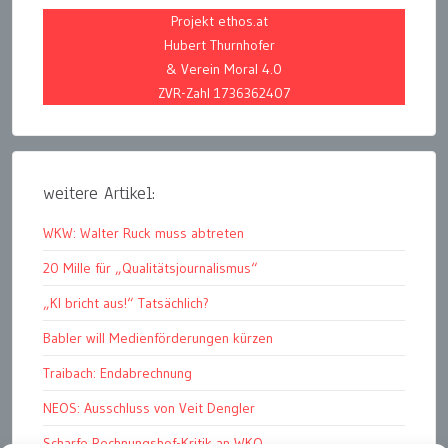
Projekt ethos.at
Hubert Thurnhofer
& Verein Moral 4.0
ZVR-Zahl 1736362407
weitere Artikel:
WKW: Walter Ruck muss abtreten
20 Mille für „Qualitätsjournalismus“
„KI bricht aus!“ Tatsächlich?
Babler will Medienförderungen kürzen
Traibach: Endabrechnung
NEOS: Ausschluss von Veit Dengler
Scharfe Rechnungshof-Kritik an WKO