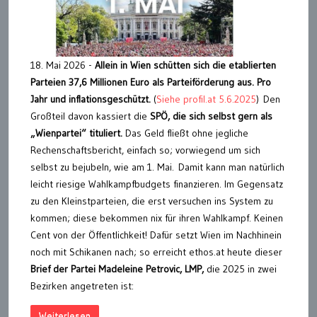
18. Mai 2026 -
Allein in Wien schütten sich die etablierten
Parteien 37,6 Millionen Euro als Parteiförderung aus. Pro
Jahr und inflationsgeschützt.
(
Siehe profil.at 5.6.2025
) Den
Großteil davon kassiert die
SPÖ, die sich selbst gern als
„Wienpartei“ tituliert.
Das Geld fließt ohne jegliche
Rechenschaftsbericht, einfach so; vorwiegend um sich
selbst zu bejubeln, wie am 1. Mai. Damit kann man natürlich
leicht riesige Wahlkampfbudgets finanzieren. Im Gegensatz
zu den Kleinstparteien, die erst versuchen ins System zu
kommen; diese bekommen nix für ihren Wahlkampf. Keinen
Cent von der Öffentlichkeit! Dafür setzt Wien im Nachhinein
noch mit Schikanen nach; so erreicht ethos.at heute dieser
Brief der Partei Madeleine Petrovic, LMP,
die 2025 in zwei
Bezirken angetreten ist:
Weiterlesen