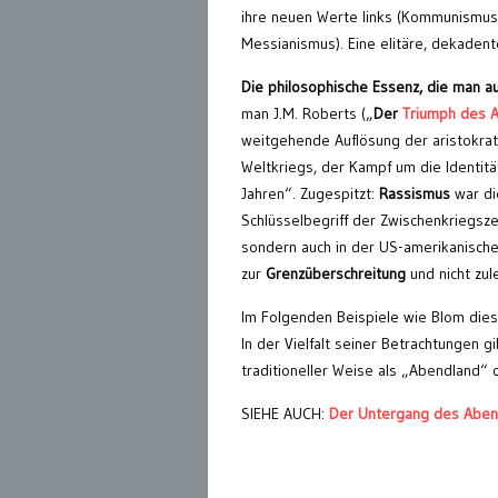
ihre neuen Werte links (Kommunismus, 
Messianismus). Eine elitäre, dekaden
Die philosophische Essenz, die man aus
man J.M. Roberts („
Der
Triumph des 
weitgehende Auflösung der aristokrat
Weltkriegs, der Kampf um die Identit
Jahren“. Zugespitzt:
Rassismus
war di
Schlüsselbegriff der Zwischenkriegsze
sondern auch in der US-amerikanisch
zur
Grenzüberschreitung
und nicht zul
Im Folgenden Beispiele wie Blom diese
In der Vielfalt seiner Betrachtungen 
traditioneller Weise als „Abendland“
SIEHE AUCH:
Der Untergang des Aben