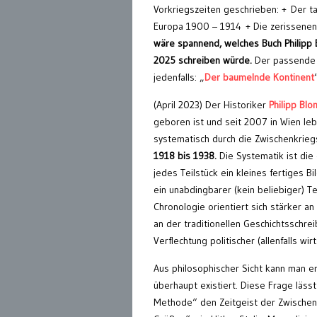
Vorkriegszeiten geschrieben: + Der t
Europa 1900 – 1914 + Die zerissenen
wäre spannend, welches Buch Philipp
2025 schreiben würde.
Der passende T
jedenfalls: „
Der baumelnde Kontinent
(April 2023) Der Historiker
Philipp Blo
geboren ist und seit 2007 in Wien lebt
systematisch durch die Zwischenkriegs
1918 bis 1938.
Die Systematik ist die
jedes Teilstück ein kleines fertiges Bi
ein unabdingbarer (kein beliebiger) Te
Chronologie orientiert sich stärker an
an der traditionellen Geschichtsschre
Verflechtung politischer (allenfalls wi
Aus philosophischer Sicht kann man en
überhaupt existiert. Diese Frage läss
Methode“ den Zeitgeist der Zwischenkr