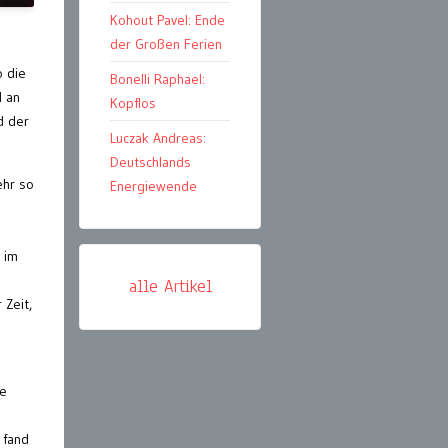
Kohout Pavel: Ende
der Großen Ferien
o die
Bonelli Raphael:
l an
Kopflos
d der
Luczak Andreas:
Deutschlands
ehr so
Energiewende
 im
alle Artikel
 Zeit,
te
 fand