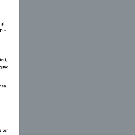
lgt
 Die
ert,
igung
nen.
iter