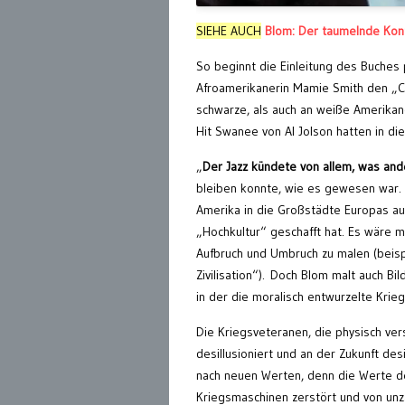
SIEHE AUCH
Blom: Der taumelnde Kon
So beginnt die Einleitung des Buches
Afroamerikanerin Mamie Smith den „Cr
schwarze, als auch an weiße Amerikane
Hit Swanee von Al Jolson hatten in d
„
Der Jazz kündete von allem, was an
bleiben konnte, wie es gewesen war. D
Amerika in die Großstädte Europas aus
„Hochkultur“ geschafft hat. Es wäre m
Aufbruch und Umbruch zu malen (beis
Zivilisation“). Doch Blom malt auch B
in der die moralisch entwurzelte Krie
Die Kriegsveteranen, die physisch ver
desillusioniert und an der Zukunft des
nach neuen Werten, denn die Werte der
Kriegsmaschinen zerstört und von unz