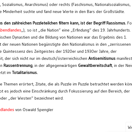
Sozialismus, Anarchismus) oder rechts (Faschismus, Nationalsozialismus,
te Minderheit suchte und fand neue Werte in den Bars der Großstädte.
 den zahlreichen Puzzleteilchen filtern kann, ist der Begriff Rassismus.
Fo
Abendlandes
„), so ist „die Nation“ eine „Erfindung“ des 19. Jahrhunderts.
ischen Dynastien und die Bildung von Nationen war das Ergebnis des 1.
ät der neuen Nationen begünstigte den Nationalismus in den „zerrissenen
e Quintessenz des Zeitgeistes der 1920er und 1930er Jahre, der
it, der sich nicht nur im deutsch/österreichischen
Antisemitismus
manifesti
en
Rassentrennung
, in der allgegenwärtigen
Gewaltbereitschaft
, in der Ne
etzt im
Totalitarismus.
 Themen erörtert, Zitate, die als Puzzle im Puzzle betrachtet werden kön
gibt es jedoch eine Einschränkung durch Fokussierung auf den Bereich, der
 oder „der Westen“ bezeichnet wird.
dlandes
von Oswald Spengler
We