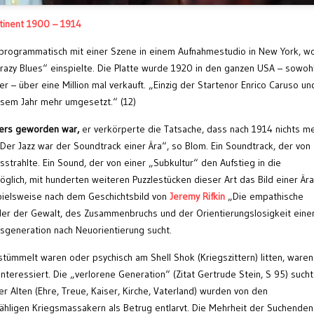
tinent 1900 – 1914
 programmatisch mit einer Szene in einem Aufnahmestudio in New York, w
azy Blues“ einspielte. Die Platte wurde 1920 in den ganzen USA – sowoh
r – über eine Million mal verkauft. „Einzig der Startenor Enrico Caruso un
iesem Jahr mehr umgesetzt.“ (12)
ders geworden war,
er verkörperte die Tatsache, dass nach 1914 nichts m
er Jazz war der Soundtrack einer Ära“, so Blom. Ein Soundtrack, der von
strahlte. Ein Sound, der von einer „Subkultur“ den Aufstieg in die
öglich, mit hunderten weiteren Puzzlestücken dieser Art das Bild einer Ära
pielsweise nach dem Geschichtsbild von
Jeremy Rifkin
„Die empathische
ilder der Gewalt, des Zusammenbruchs und der Orientierungslosigkeit einer
gsgeneration nach Neuorientierung sucht.
stümmelt waren oder psychisch am Shell Shok (Kriegszittern) litten, waren
interessiert. Die „verlorene Generation“ (Zitat Gertrude Stein, S 95) such
 Alten (Ehre, Treue, Kaiser, Kirche, Vaterland) wurden von den
ähligen Kriegsmassakern als Betrug entlarvt. Die Mehrheit der Suchenden