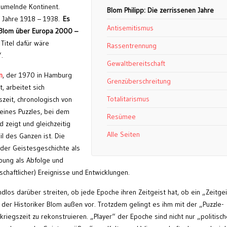
aumelnde Kontinent.
Blom Philipp: Die zerrissenen Jahre
 Jahre 1918 – 1938.
Es
Antisemitismus
 Blom über Europa 2000 –
itel dafür wäre
Rassentrennung
“.
Gewaltbereitschaft
m
, der 1970 in Hamburg
Grenzüberschreitung
, arbeitet sich
Totalitarismus
zeit, chronologisch von
 eines Puzzles, bei dem
Resümee
ld zeigt und gleichzeitig
Alle Seiten
il des Ganzen ist. Die
 der Geistesgeschichte als
ibung als Abfolge und
rtschaftlicher) Ereignisse und Entwicklungen.
dlos darüber streiten, ob jede Epoche ihren Zeitgeist hat, ob ein „Zeitge
t der Historiker Blom außen vor. Trotzdem gelingt es ihm mit der „Puzzle-
iegszeit zu rekonstruieren. „Player“ der Epoche sind nicht nur „politisc