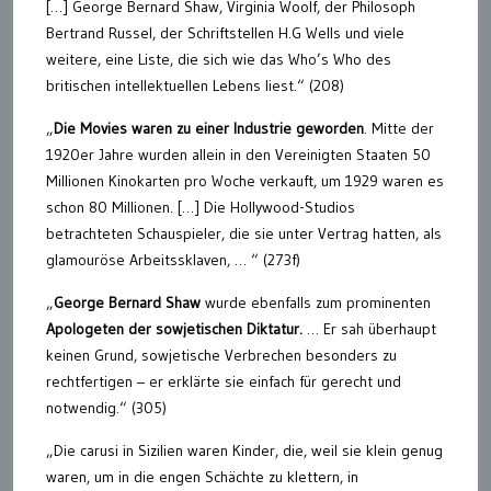
[…] George Bernard Shaw, Virginia Woolf, der Philosoph
Bertrand Russel, der Schriftstellen H.G Wells und viele
weitere, eine Liste, die sich wie das Who’s Who des
britischen intellektuellen Lebens liest.“ (208)
„
Die Movies waren zu einer Industrie geworden
. Mitte der
1920er Jahre wurden allein in den Vereinigten Staaten 50
Millionen Kinokarten pro Woche verkauft, um 1929 waren es
schon 80 Millionen. […] Die Hollywood-Studios
betrachteten Schauspieler, die sie unter Vertrag hatten, als
glamouröse Arbeitssklaven, … “ (273f)
„
George Bernard Shaw
wurde ebenfalls zum prominenten
Apologeten der sowjetischen Diktatur.
… Er sah überhaupt
keinen Grund, sowjetische Verbrechen besonders zu
rechtfertigen – er erklärte sie einfach für gerecht und
notwendig.“ (305)
„Die carusi in Sizilien waren Kinder, die, weil sie klein genug
waren, um in die engen Schächte zu klettern, in