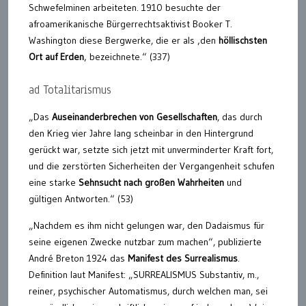
Schwefelminen arbeiteten. 1910 besuchte der
afroamerikanische Bürgerrechtsaktivist Booker T.
Washington diese Bergwerke, die er als ‚den
hö
ll
ischsten
Ort auf Erden
‚ bezeichnete.“ (337)
ad Totalitarismus
„Das
Auseinanderbrechen von Gesellschaften
, das durch
den Krieg vier Jahre lang scheinbar in den Hintergrund
gerückt war, setzte sich jetzt mit unverminderter Kraft fort,
und die zerstörten Sicherheiten der Vergangenheit schufen
eine starke
Sehnsucht nach großen Wahrheiten
und
gültigen Antworten.“ (53)
„Nachdem es ihm nicht gelungen war, den Dadaismus für
seine eigenen Zwecke nutzbar zum machen“, publizierte
André Breton 1924 das
Manifest des Surrealismus
.
Definition laut Manifest: „SURREALISMUS Substantiv, m.,
reiner, psychischer Automatismus, durch welchen man, sei