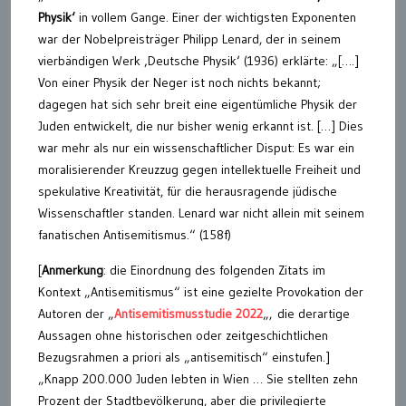
Physik‘
in vollem Gange. Einer der wichtigsten Exponenten
war der Nobelpreisträger Philipp Lenard, der in seinem
vierbändigen Werk ‚Deutsche Physik‘ (1936) erklärte: „[….]
Von einer Physik der Neger ist noch nichts bekannt;
dagegen hat sich sehr breit eine eigentümliche Physik der
Juden entwickelt, die nur bisher wenig erkannt ist. […] Dies
war mehr als nur ein wissenschaftlicher Disput: Es war ein
moralisierender Kreuzzug gegen intellektuelle Freiheit und
spekulative Kreativität, für die herausragende jüdische
Wissenschaftler standen. Lenard war nicht allein mit seinem
fanatischen Antisemitismus.“ (158f)
[
Anmerkung
: die Einordnung des folgenden Zitats im
Kontext „Antisemitismus“ ist eine gezielte Provokation der
Autoren der „
Antisemitismusstudie 2022
„, die derartige
Aussagen ohne historischen oder zeitgeschichtlichen
Bezugsrahmen a priori als „antisemitisch“ einstufen.]
„Knapp 200.000 Juden lebten in Wien … Sie stellten zehn
Prozent der Stadtbevölkerung, aber die privilegierte