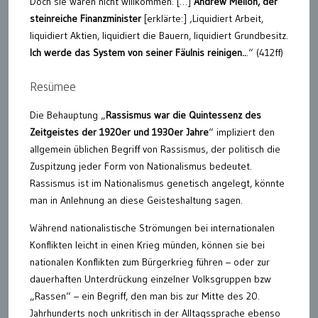
Doch sie waren nicht willkommen. […]
Andrew Mellon, der
steinreiche Finanzminister
[erklärte:] ‚Liquidiert Arbeit,
liquidiert Aktien, liquidiert die Bauern, liquidiert Grundbesitz.
Ich werde das System von seiner Fäulnis reinigen..
.“ (412ff)
Resümee
Die Behauptung „
Rassismus war die Quintessenz des
Zeitgeistes der 1920er und 1930er Jahre
“ impliziert den
allgemein üblichen Begriff von Rassismus, der politisch die
Zuspitzung jeder Form von Nationalismus bedeutet.
Rassismus ist im Nationalismus genetisch angelegt, könnte
man in Anlehnung an diese Geisteshaltung sagen.
Während nationalistische Strömungen bei internationalen
Konflikten leicht in einen Krieg münden, können sie bei
nationalen Konflikten zum Bürgerkrieg führen – oder zur
dauerhaften Unterdrückung einzelner Volksgruppen bzw
„Rassen“ – ein Begriff, den man bis zur Mitte des 20.
Jahrhunderts noch unkritisch in der Alltagssprache ebenso