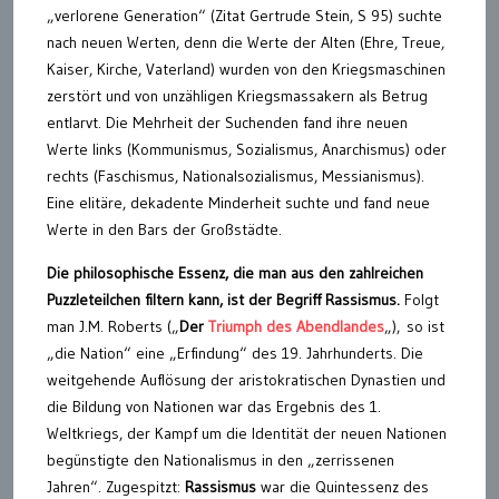
„verlorene Generation“ (Zitat Gertrude Stein, S 95) suchte
nach neuen Werten, denn die Werte der Alten (Ehre, Treue,
Kaiser, Kirche, Vaterland) wurden von den Kriegsmaschinen
zerstört und von unzähligen Kriegsmassakern als Betrug
entlarvt. Die Mehrheit der Suchenden fand ihre neuen
Werte links (Kommunismus, Sozialismus, Anarchismus) oder
rechts (Faschismus, Nationalsozialismus, Messianismus).
Eine elitäre, dekadente Minderheit suchte und fand neue
Werte in den Bars der Großstädte.
Die philosophische Essenz, die man aus den zahlreichen
Puzzleteilchen filtern kann, ist der Begriff Rassismus.
Folgt
man J.M. Roberts („
Der
Triumph des Abendlandes
„), so ist
„die Nation“ eine „Erfindung“ des 19. Jahrhunderts. Die
weitgehende Auflösung der aristokratischen Dynastien und
die Bildung von Nationen war das Ergebnis des 1.
Weltkriegs, der Kampf um die Identität der neuen Nationen
begünstigte den Nationalismus in den „zerrissenen
Jahren“. Zugespitzt:
Rassismus
war die Quintessenz des