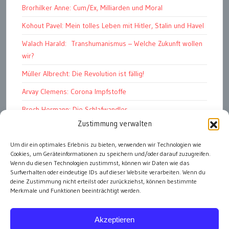
Brorhilker Anne: Cum/Ex, Milliarden und Moral
Kohout Pavel: Mein tolles Leben mit Hitler, Stalin und Havel
Walach Harald: Transhumanismus – Welche Zukunft wollen
wir?
Müller Albrecht: Die Revolution ist fällig!
Arvay Clemens: Corona Impfstoffe
Broch Hermann: Die Schlafwandler
Zustimmung verwalten
Kohout Pavel: Ende der Großen Ferien
Bonelli Raphael: Kopflos
Um dir ein optimales Erlebnis zu bieten, verwenden wir Technologien wie
Cookies, um Geräteinformationen zu speichern und/oder darauf zuzugreifen.
Luczak Andreas: Deutschlands Energiewende
Wenn du diesen Technologien zustimmst, können wir Daten wie das
Surfverhalten oder eindeutige IDs auf dieser Website verarbeiten. Wenn du
deine Zustimmung nicht erteilst oder zurückziehst, können bestimmte
Merkmale und Funktionen beeinträchtigt werden.
alle Artikel
Akzeptieren