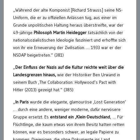
„Während der alte Komponist [Richard Strauss] seine NS-
Uniform, die er zu offiziellen Anlässen tug, aus einer im
Grunde unpolitischen Haltung heraus überstreifte, war der
49-jährige
Philosoph Martin Heidegger
tatsächlich von der
nationalsozialistischen Ideologie fasziniert und erhoffte sich
von ihr eie Erneuerung der Zivilisation. … 1933 war er der
NSDAP beigetreten.“ (381)
„
Der Einfluss der Nazis auf die Kultur reichte weit über die
Landesgrenzen hinaus,
wie der Historiker Ben Urwand in
seinem Buch ‚The Collaboration: Hollywood’s Pact with
Hitler (2013) gezeigt hat.“ (385)
„
In Paris
wurde die elegante, glamouröse ‚Lost Generation‘
… durch eine andere, weniger moderne, dafür nervösere
Gruppe ersetzt. Es
entstand ein ‚Klein-Deutschland
‚ … Für
Flüchtlinge, die kaum etwas von ihrem Besitz hatten retten
können, war es besonders schwer, an legale Papiere zu
kommen. Diejenigen, die ohne Dokumente ins Land