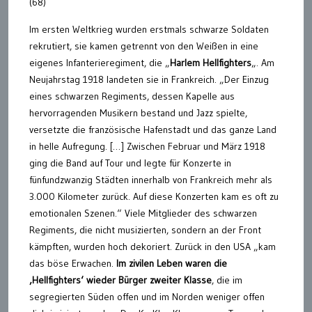
(68)
Im ersten Weltkrieg wurden erstmals schwarze Soldaten
rekrutiert, sie kamen getrennt von den Weißen in eine
eigenes Infanterieregiment, die „
Harlem Hellfighters
„. Am
Neujahrstag 1918 landeten sie in Frankreich. „Der Einzug
eines schwarzen Regiments, dessen Kapelle aus
hervorragenden Musikern bestand und Jazz spielte,
versetzte die französische Hafenstadt und das ganze Land
in helle Aufregung. […] Zwischen Februar und März 1918
ging die Band auf Tour und legte für Konzerte in
fünfundzwanzig Städten innerhalb von Frankreich mehr als
3.000 Kilometer zurück. Auf diese Konzerten kam es oft zu
emotionalen Szenen.“ Viele Mitglieder des schwarzen
Regiments, die nicht musizierten, sondern an der Front
kämpften, wurden hoch dekoriert. Zurück in den USA „kam
das böse Erwachen.
Im zivilen Leben waren die
‚Hellfighters‘ wieder Bürger zweiter Klasse
, die im
segregierten Süden offen und im Norden weniger offen