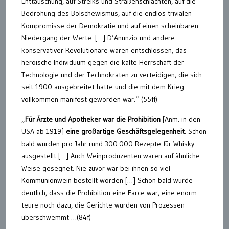
Enttäuschung, auf Streiks und Straßenschlachten, auf die
Bedrohung des Bolschewismus, auf die endlos trivialen
Kompromisse der Demokratie und auf einen scheinbaren
Niedergang der Werte. […] D’Anunzio und andere
konservativer Revolutionäre waren entschlossen, das
heroische Individuum gegen die kalte Herrschaft der
Technologie und der Technokraten zu verteidigen, die sich
seit 1900 ausgebreitet hatte und die mit dem Krieg
vollkommen manifest geworden war.“ (55ff)
„
Für Ärzte und Apotheker war die Prohibition
[Anm. in den
USA ab 1919]
eine großartige Geschäftsgelegenheit
. Schon
bald wurden pro Jahr rund 300.000 Rezepte für Whisky
ausgestellt […] Auch Weinproduzenten waren auf ähnliche
Weise gesegnet. Nie zuvor war bei ihnen so viel
Kommunionwein bestellt worden […] Schon bald wurde
deutlich, dass die Prohibition eine Farce war, eine enorm
teure noch dazu, die Gerichte wurden von Prozessen
überschwemmt …(84f)