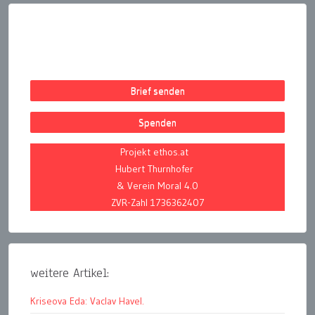
Brief senden
Spenden
Projekt ethos.at
Hubert Thurnhofer
& Verein Moral 4.0
ZVR-Zahl 1736362407
weitere Artikel:
Kriseova Eda: Vaclav Havel.