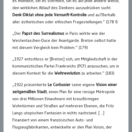
es mündlich, sei es schriftlich, sei es auf jede andere Weise,
den wirklichen Ablauf des Denkens auszudrücken sucht.
Denk-Diktat ohne jede Vernunft-Kontrolle
und au7ßerhalb
aller ästhetischen oder ethischen Fragestellungen.“ (178 f)
„Der
Papst des Surrealismus
in Paris wirkte wie der
Westentaschen-Duce der Avantgarde. Breton selbst hatte
mit diesem Vergleich kein Problem.“ (179)
„1927 entschloss er [Breton] sich, um Mitgliedschaft in der
kommunistischen Partei Frankreichs (PCF) anzusuchen, um in
diesem Kontext für die
Weltrevolution
zu arbeiten.“ (183)
„1922 präsentierte
Le Corbusier
seine eigene
Vision einer
zeitgemäßen Stadt
, einen Plan für eine riesige Metropole
von drei Millionen Einwohnern mit kreuzförmigen
Wohntürmen und Straßen auf mehreren Ebenen, die Fritz
Langs utopischen Fantasien in nichts nachstand. […]
Finanziert von einem französischen Auto- und
Flugzeugfabrikanten, entwickelte er den Plan Voisin, der