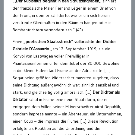
„
‚Der Kubismus beginnt in den Schützengräben
‚, sinniert
der französische Maler Fernand Léger in einem Brief von
der Front, in dem er schilderte, wie er um sich herum
verstreute Gliedmaßen in den Bäumen hängen oder in
Bombentrichtern vermodern sah.“ (43)
Einen „
poetischen Staatsstreich“ vollbrachte der Dichter
Gabriele D’Annunzio
„am 12. September 1919, als ein
Konvoi von Lastwagen voller Freiwilliger in
Phantasieuniformen unter dem Jubel der 30.000 Bewohner
in die kleine Hafenstadt Fiume an der Adria rollte. […]
Sogar seine größten Widersacher mussten zugeben, dass
seine Dichtung außergewöhnlich war: sinnlich sensibel und
stark, und gleichzeitig völlig amoralisch. […]
Der Dichter als
Diktator
schuf in Fiume eine neue Staatsform, die er
entgegen dem Willen seiner Mitverschwörer nicht Republik,
sondern impresa nannte – ein Abenteuer, ein Unternehmen,
einen Coup – die Impresa die Fiume. […] Diese Revolution
erfolgte als Reaktion auf die Unordnung und die