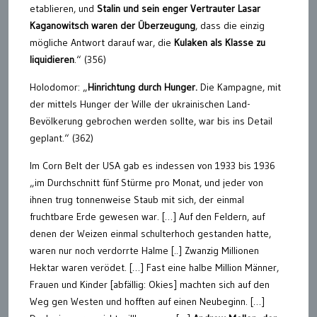
etablieren, und
Stalin und
s
ein enger Vertrauter Lasar
Kaganowitsch waren der Überzeugung
, dass die einzig
mögliche Antwort darauf war, die
Kulaken als Klasse zu
liquidieren
.“ (356)
Holodomor: „
Hinrichtung durch Hunger.
Die Kampagne, mit
der mittels Hunger der Wille der ukrainischen Land-
Bevölkerung gebrochen werden sollte, war bis ins Detail
geplant.“ (362)
Im Corn Belt der USA gab es indessen von 1933 bis 1936
„im Durchschnitt fünf Stürme pro Monat, und jeder von
ihnen trug tonnenweise Staub mit sich, der einmal
fruchtbare Erde gewesen war. […] Auf den Feldern, auf
denen der Weizen einmal schulterhoch gestanden hatte,
waren nur noch verdorrte Halme [..] Zwanzig Millionen
Hektar waren verödet. […] Fast eine halbe Million Männer,
Frauen und Kinder [abfällig: Okies] machten sich auf den
Weg gen Westen und hofften auf einen Neubeginn. […]