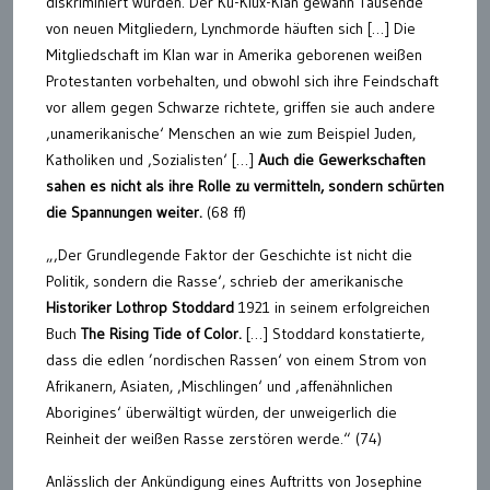
diskriminiert wurden. Der Ku-Klux-Klan gewann Tausende
von neuen Mitgliedern, Lynchmorde häuften sich […] Die
Mitgliedschaft im Klan war in Amerika geborenen weißen
Protestanten vorbehalten, und obwohl sich ihre Feindschaft
vor allem gegen Schwarze richtete, griffen sie auch andere
‚unamerikanische‘ Menschen an wie zum Beispiel Juden,
Katholiken und ‚Sozialisten‘ […]
Auch die Gewerkschaften
sahen es nicht als ihre Rolle zu vermitteln, sondern schürten
die Spannungen weiter.
(68 ff)
„‚Der Grundlegende Faktor der Geschichte ist nicht die
Politik, sondern die Rasse‘, schrieb der amerikanische
Historiker Lothrop Stoddard
1921 in seinem erfolgreichen
Buch
The Rising Tide of Color.
[…] Stoddard konstatierte,
dass die edlen ’nordischen Rassen‘ von einem Strom von
Afrikanern, Asiaten, ‚Mischlingen‘ und ‚affenähnlichen
Aborigines‘ überwältigt würden, der unweigerlich die
Reinheit der weißen Rasse zerstören werde.“ (74)
Anlässlich der Ankündigung eines Auftritts von Josephine