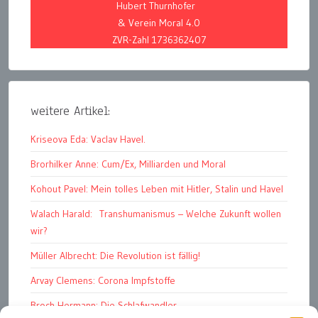
Hubert Thurnhofer
& Verein Moral 4.0
ZVR-Zahl 1736362407
weitere Artikel:
Kriseova Eda: Vaclav Havel.
Brorhilker Anne: Cum/Ex, Milliarden und Moral
Kohout Pavel: Mein tolles Leben mit Hitler, Stalin und Havel
Walach Harald: Transhumanismus – Welche Zukunft wollen
wir?
Müller Albrecht: Die Revolution ist fällig!
Arvay Clemens: Corona Impfstoffe
Broch Hermann: Die Schlafwandler