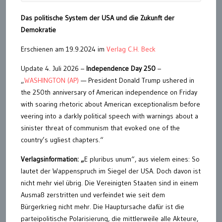
Das politische System der USA und die Zukunft der
Demokratie
Erschienen am 19.9.2024 im
Verlag C.H. Beck
Update 4. Juli 2026 –
Independence Day 250
–
„
WASHINGTON (AP)
— President Donald Trump ushered in
the 250th anniversary of American independence on Friday
with soaring rhetoric about American exceptionalism before
veering into a darkly political speech with warnings about a
sinister threat of communism that evoked one of the
country’s ugliest chapters.“
Verlagsinformation: „
E pluribus unum“, aus vielem eines: So
lautet der Wappenspruch im Siegel der USA. Doch davon ist
nicht mehr viel übrig. Die Vereinigten Staaten sind in einem
Ausmaß zerstritten und verfeindet wie seit dem
Bürgerkrieg nicht mehr. Die Hauptursache dafür ist die
parteipolitische Polarisierung, die mittlerweile alle Akteure,