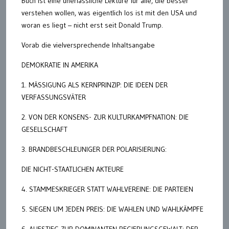
Buch ist eine unerlässliche Lektüre für alle, die besser
verstehen wollen, was eigentlich los ist mit den USA und
woran es liegt – nicht erst seit Donald Trump.
Vorab die vielversprechende Inhaltsangabe
DEMOKRATIE IN AMERIKA
1. MÄSSIGUNG ALS KERNPRINZIP: DIE IDEEN DER
VERFASSUNGSVÄTER
2. VON DER KONSENS- ZUR KULTURKAMPFNATION: DIE
GESELLSCHAFT
3. BRANDBESCHLEUNIGER DER POLARISIERUNG:
DIE NICHT-STAATLICHEN AKTEURE
4. STAMMESKRIEGER STATT WAHLVEREINE: DIE PARTEIEN
5. SIEGEN UM JEDEN PREIS: DIE WAHLEN UND WAHLKÄMPFE
6. AUFSTIEG ZUR DOMINANTEN REGIERUNGSGEWALT: DER