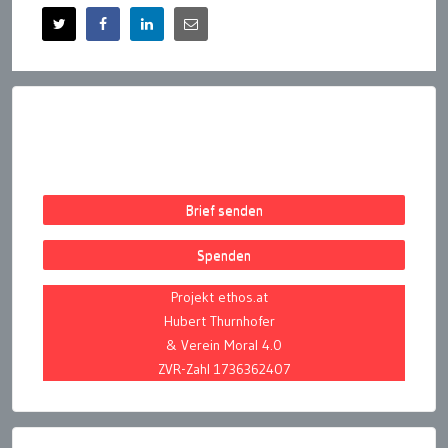
Brief senden
Spenden
Projekt ethos.at
Hubert Thurnhofer
& Verein Moral 4.0
ZVR-Zahl 1736362407