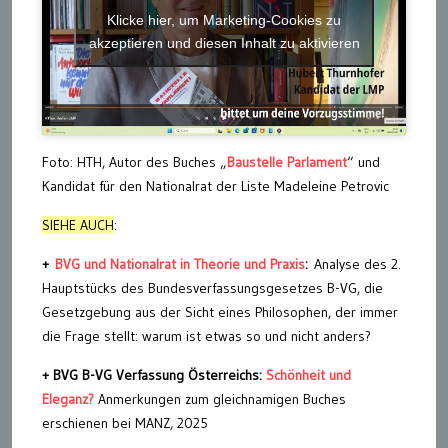
Klicke hier, um Marketing-Cookies zu
akzeptieren und diesen Inhalt zu aktivieren
Foto: HTH, Autor des Buches „
Baustelle Parlament
“ und
Kandidat für den Nationalrat der Liste Madeleine Petrovic
SIEHE AUCH
:
+
BVG und Nationalrat in Theorie und Praxis
:
Analyse des 2.
Hauptstücks des Bundesverfassungsgesetzes B-VG, die
Gesetzgebung aus der Sicht eines Philosophen, der immer
die Frage stellt: warum ist etwas so und nicht anders?
+ BVG B-VG Verfassung Österreichs:
Schönheit und
Eleganz?
Anmerkungen zum gleichnamigen Buches
erschienen bei MANZ, 2025