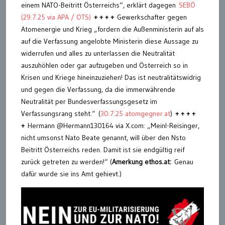
einem NATO-Beitritt Österreichs“, erklärt dagegen
SEBÖ
(29.7.25 via APA / OTS)
+ + + +
Gewerkschafter gegen
Atomenergie und Krieg „fordern die Außenministerin auf als
auf die Verfassung angelobte Ministerin diese Aussage zu
widerrufen und alles zu unterlassen die Neutralität
auszuhöhlen oder gar aufzugeben und Österreich so in
Krisen und Kriege hineinzuziehen! Das ist neutralitätswidrig
und gegen die Verfassung, da die immerwährende
Neutralität per Bundesverfassungsgesetz im
Verfassungsrang steht.“ (
30.7.25 atomgegner.at
)
+ + + +
+
Hermann @Hermann130164 via X.com: „Meinl-Reisinger,
nicht umsonst Nato Beate genannt, will über den Nsto
Beitritt Österreichs reden. Damit ist sie endgültig reif
zurück getreten zu werden!“ (
Amerkung ethos.at:
Genau
dafür wurde sie ins Amt gehievt.)