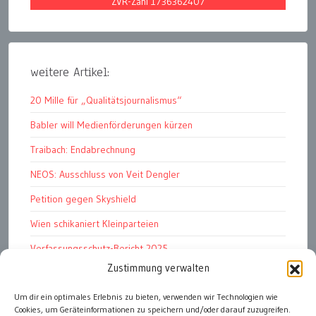
ZVR-Zahl 1736362407
weitere Artikel:
20 Mille für „Qualitätsjournalismus“
Babler will Medienförderungen kürzen
Traibach: Endabrechnung
NEOS: Ausschluss von Veit Dengler
Petition gegen Skyshield
Wien schikaniert Kleinparteien
Verfassungsschutz-Bericht 2025
Zustimmung verwalten
Ziel: endloser Krieg
Um dir ein optimales Erlebnis zu bieten, verwenden wir Technologien wie
110 statt 90 Mille Medienförderung
Cookies, um Geräteinformationen zu speichern und/oder darauf zuzugreifen.