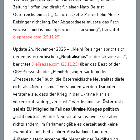
Zeitung“ offen und direkt für einen Nato-Beitritt
Österreichs eintrat. „Danach fackelte Parteichefin Meinl-
Reisinger nicht lang. Der Abgeordnete musste das Fach
wechseln und ist nun Sprecher für Forschung“, berichtet
diepresse.com (25.11.25)
Update 24. November 2025 – „Meinl-Reisinger spricht sich
gegen österreichischen „
Neutralismus
“ in der Ukraine aus“,
berichtet
DiePresse.com (23.11.25)
über das Best-of der
ORF-Pressestunde: „Meinl-Reisinger sagte in der
„Pressestunde“ auch, die österreichische Neutralität dürfe
nicht als „Neutralismus“ verstanden werden. Darunter
verstehe sie, dass der Krieg in der Ukraine klar als
völkerrechtswidrig „verurteilt“ werden müsse.
Österreich
sei als EU-Mitglied im Fall des Ukraine-Krieges politisch
„nicht neutral“
. An der Neutralität selbst wolle sie aber
nichts ändern, im Parlament gäbe es derzeit auch keine
Zweidrittelmehrheit zu ihrer Abschaffung. Laut der
Außenministerin erkenne die Mehrheit der Bevölkerung