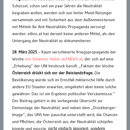
Schüssel, schon seit ein paar Jahren die Neutralität
begraben wollen, werden sich nun hinter Meinl-Reisinger
versammeln und mit Sicherheit aus dem Außenministerium
mit Mitteln für Anti-Neutralitäts-Propaganda versorgt
werden. ethos.at hat derzeit keine anderen Mittel, als den
Untergang der Neutralität zu dokumentieren.
18. März 2025
– Kaum verschleierte Kriegspropaganda der
Woche
von Johannes Huber auf NEWS.at
, der sich auf eine
„Erhebung“ der UNI Innsbruck beruft: „Faktum der Woche:
Österreich drückt sich vor der Beistandsfrage.
Die
Bevölkerung würde sich im Ernstfall militärische Hilfe durch
andere EU-Staaten erwarten, umgekehrt aber keine solche
gewähren: Das ist ein Ergebnis politischer Versäumnisse.“
Der Beitrag gehört in die vorliegende Übersicht zur
Demontage der Neutralität, weil neben dem „Drückberger-
Image“, das UNS hier pauschal unterstellt wird, die Chancen
und Pflichten, die Österreich aus der Neutralität schöpfen
könnte und müsste,
nicht einfach ignoriert, sondern