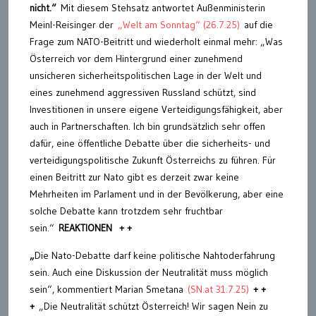
nicht.“
Mit diesem Stehsatz antwortet Außenministerin
Meinl-Reisinger der
„Welt am Sonntag“ (26.7.25)
auf die
Frage zum NATO-Beitritt und wiederholt einmal mehr: „Was
Österreich vor dem Hintergrund einer zunehmend
unsicheren sicherheitspolitischen Lage in der Welt und
eines zunehmend aggressiven Russland schützt, sind
Investitionen in unsere eigene Verteidigungsfähigkeit, aber
auch in Partnerschaften. Ich bin grundsätzlich sehr offen
dafür, eine öffentliche Debatte über die sicherheits- und
verteidigungspolitische Zukunft Österreichs zu führen. Für
einen Beitritt zur Nato gibt es derzeit zwar keine
Mehrheiten im Parlament und in der Bevölkerung, aber eine
solche Debatte kann trotzdem sehr fruchtbar
sein.“
REAKTIONEN + +
„
Die Nato-Debatte darf keine politische Nahtoderfahrung
sein. Auch eine Diskussion der Neutralität muss möglich
sein“, kommentiert Marian Smetana
(SN.at 31.7.25)
+ +
+
„Die Neutralität schützt Österreich! Wir sagen Nein zu