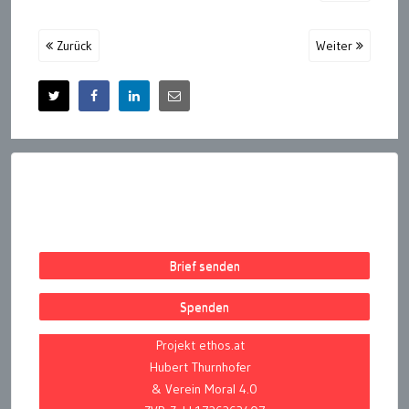
Zurück
Weiter
Brief senden
Spenden
Projekt ethos.at
Hubert Thurnhofer
& Verein Moral 4.0