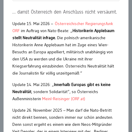
… damit Österreich den Anschluss nicht versäumt.
Update 15. Mai 2026 –
Österreichischer Regierungsfunk
ORF
im Auftrag von Nato-Beate: „
Historikerin Applebaum
stellt Neutralität infrage.
Die polnisch-amerikanische
Historikerin Anne Applebaum hat im Zuge eines Wien-
Besuchs an Europa appelliert, militärisch unabhängig von
den USA zu werden und die Ukraine mit ihrer
Kriegserfahrung einzubinden. Österreichs Neutralität hält
die Journalistin für völlig unzeitgemäß.“
Update 14. Mai 2026: „
Innerhalb Europas gibt es keine
Neutralität
, sondern Solidarität“, so Österreichs
Außenministerin
Meinl-Reisinger (ORF.at)
Update 26. November 2025 – Man darf die Nato-Betritt
nicht direkt bennen, sondern immer nur schön andeuten.
Denn sonst ergeht es einem wie dem Neos-Mitgründer
Veit Dengler, der in einem Interview mit der „Berliner