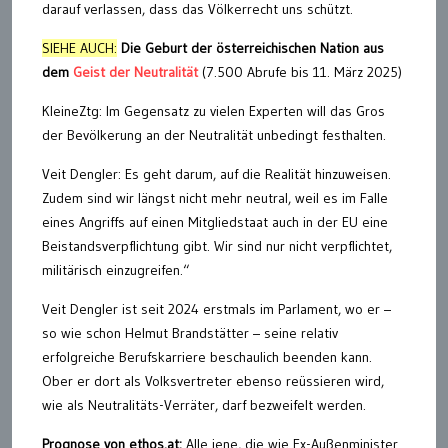
darauf verlassen, dass das Völkerrecht uns schützt.
SIEHE AUCH:
Die Geburt der österreichischen Nation aus
dem
Geist der Neutralität
(7.500 Abrufe bis 11. März 2025)
KleineZtg: Im Gegensatz zu vielen Experten will das Gros
der Bevölkerung an der Neutralität unbedingt festhalten.
Veit Dengler: Es geht darum, auf die Realität hinzuweisen.
Zudem sind wir längst nicht mehr neutral, weil es im Falle
eines Angriffs auf einen Mitgliedstaat auch in der EU eine
Beistandsverpflichtung gibt. Wir sind nur nicht verpflichtet,
militärisch einzugreifen.“
Veit Dengler ist seit 2024 erstmals im Parlament, wo er –
so wie schon Helmut Brandstätter – seine relativ
erfolgreiche Berufskarriere beschaulich beenden kann.
Ober er dort als Volksvertreter ebenso reüssieren wird,
wie als Neutralitäts-Verräter, darf bezweifelt werden.
Prognose von ethos.at:
Alle jene, die wie Ex-Außenminister