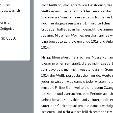
nommen
nach Rußland; man sprach von Gefährdung des
 das, was ich
Weltfriedens. Ein neuentdeckter Tenor verdien
im
Südamerika Summen, die selbst in Nordameri
ei und
noch nie dagewesen waren. Ein fürchterliches
eitgeist.
Erdbeben hatte Japan heimgesucht; die armen
Japaner. Mit einem Wort, es geschah viel, es w
lf9DIUBVUc
eine bewegte Zeit, die um Ende 1913 und Anf
1914.“
Philipp Blom zitiert mehrfach aus Musils Roman,
dieser in einer Zeit spielt, die so nicht existiert
Jahr davor, als man nicht wusste, dass im So
1914 der Weltkrieg ausbrechen würde. Heute 
jeder zu wissen, was damals jeder wissen hät
müssen. Philipp Blom wollte sich diesem Zwan
entziehen und „versuchen, eine Periode aus si
selbst heraus zu erzählen und zu interpretieren
unter den Gesichtspunkten, die damals wichtig
schienen, und nicht ausschließlich retrospektiv.