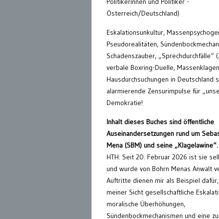
Politikerinnen und Politiker -
Österreich/Deutschland)
Eskalationsunkultur, Massenpsychogen
Pseudorealitäten, Sündenbockmechan
Schadenszauber, „Sprechdurchfälle“ (
verbale Boxring-Duelle, Massenklagen
Hausdurchsuchungen in Deutschland s
alarmierende Zensurimpulse für „uns
Demokratie!
Inhalt dieses Buches sind öffentliche
Auseinandersetzungen rund um Sebas
Mena (SBM) und seine „Klagelawine“.
HTH: Seit 20. Februar 2026 ist sie se
und wurde von Bohrn Menas Anwalt ve
Auftritte dienen mir als Beispiel dafür
meiner Sicht gesellschaftliche Eskalat
moralische Überhöhungen,
Sündenbockmechanismen und eine z