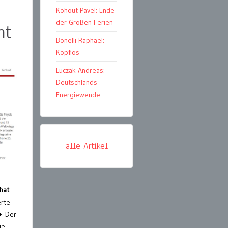
Kohout Pavel: Ende
der Großen Ferien
nt
Bonelli Raphael:
Kopflos
Luczak Andreas:
Deutschlands
Energiewende
alle Artikel
hat
rte
 + Der
ie