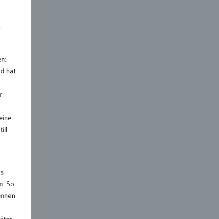
-
en:
nd hat
r
 eine
ill
is
n. So
ennen
äter