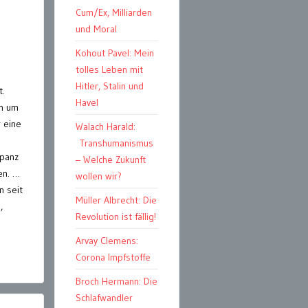
Cum/Ex, Milliarden
und Moral
Kohout Pavel: Mein
tolles Leben mit
Hitler, Stalin und
t.
Havel
en um
r eine
Walach Harald:
Transhumanismus
opanz
– Welche Zukunft
en. …
wollen wir?
n seit
Müller Albrecht: Die
,
Revolution ist fällig!
Arvay Clemens:
Corona Impfstoffe
Broch Hermann: Die
Schlafwandler