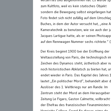
zum Kultfoto, weil es kein statisches Objekt
sondern die Bewegung selbst eingefangen hat
Foto findet sich nicht zufällig auf dem Umschla
Buches, in dem der Autor versucht hat, „eine A
Kameratechnik zu benutzen, wie sie auch der j
Jacques Lartigue hatte, als er seinen Photoapp
auf den Rennwagen Nummer sechs richtete.“ (
Der Kreis beginnt 1900 bei der Eröffnung der
Weltausstellung von Paris, die technologisch i
Zeichen des Dynamos steht, ästhetisch aber n
noch historistischen Abklatsch zu bieten hat, u
endet wieder in Paris. Das Kapitel des Jahres
lautet „Ein politischer Mord“, behandelt aber 
Auslöser des 1. Weltkriegs nur am Rande. Im
Zentrum steht der Mord an dem Herausgeber
Zeitung Le Figaro, Gaston Calmette, vollbracht
der Ehefrau des französischen Finanzministers
Henriette Cailloux. Grund für dieses crime de