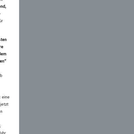
nd,
–
ür
sten
re
 dem
ten“
ob
 eine
jetzt
in
;
fuhr