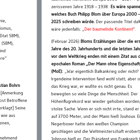
zerissenen Jahre 1918 – 1938.
Es wäre spanne
welches Buch Philipp Blom über Europa 2000 
ie,
2025 schreiben würde.
Der passende Titel daf
ismus,
wäre jedenfalls: „
Der baumelnde Kontinent
“.
Zitat SBM),
(Februar 2026)
Bloms Erzählungen über die er
 (SBM),
Jahre des 20. Jahrhunderts und die letzten Jah
ind
vor dem Weltkrieg enden mit einem Zitat aus
ere“
epochalen Roman „Der Mann ohne Eigenschaf
(MoE):
„War eigentlich Balkankrieg oder nicht?
Irgendeine Intervention fand wohl statt; aber 
tian Bohrn
das Krieg war, er wußte es nicht genau. Es
[Anmerkung
bewegten so viele Dinge die Menschheit. Der
lbst Betroffene
Höhenflugrekord war wieder gehoben worden;
rklagt] Seine
stolze Sache. Wenn er sich nicht irrte, stand er 
, wie aus
auf 3700 Meter, und der Mann hieß Jouhoux. E
ionen,
Negerboxer hatte den weißen Champion
geschlagen und die Weltmeisterschaft erobert
unehmend
Johnson hieß er. Der Präsident von Frankreich 