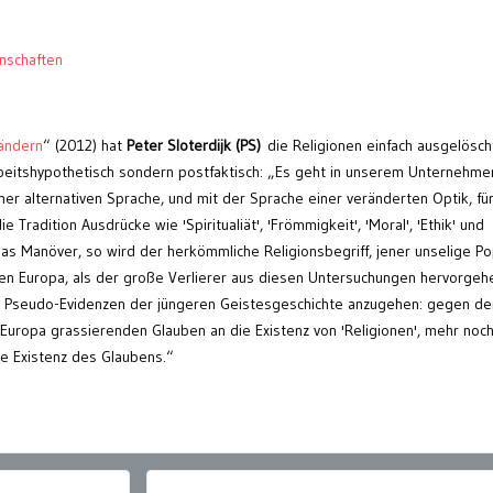
nschaften
ändern
“ (2012) hat
Peter Sloterdijk
(PS)
die Religionen einfach ausgelösch
beitshypothetisch sondern postfaktisch: „Es geht in unserem Unternehm
iner alternativen Sprache, und mit der Sprache einer veränderten Optik, fü
Tradition Ausdrücke wie 'Spiritualiät', 'Frömmigkeit', 'Moral', 'Ethik' und
das Manöver, so wird der herkömmliche Religionsbegriff, jener unselige P
n Europa, als der große Verlierer aus diesen Untersuchungen hervorgeh
 Pseudo-Evidenzen der jüngeren Geistesgeschichte anzugehen: gegen de
 Europa grassierenden Glauben an die Existenz von 'Religionen', mehr noch
e Existenz des Glaubens.“