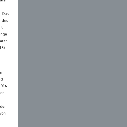
. Das
g des
rt
unge
arat
15)
m
ur
nd
 1914
den
 der
 von