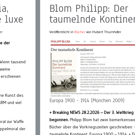
a,
Blom Philipp: Der
 luxe
taumelnde Kontine
er
Veröffentlicht in
Bücher
von Hubert Thurnhofer
ie der
 Wenn tausend
lawine
 erschienen
ine Kunst des
Europa 1900 - 1914 (München 2009)
SBM und viel
+ Breaking NEWS 28.2.2026 – Der 3. Weltkrieg 
begonnen.
Philipp Blom hat zwei bemerkenswe
ral zur Waffe
Bücher über die Vorkriegszeiten geschrieben:
oppelmoral der
taumelnde Kontinent. Europa 1900 – 1914 + D