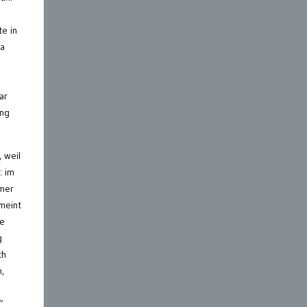
te in
ka
ar
ang
 weil
: im
mmer
meint
te
g
ch
,
“