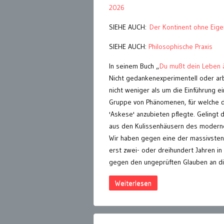
2026
SIEHE AUCH:
Der Kontinent ohne Eige
SIEHE AUCH:
Philosophische Praxis
In seinem Buch „
Du mußt dein Leben 
Nicht gedankenexperimentell oder ar
nicht weniger als um die Einführung e
Gruppe von Phänomenen, für welche die 
'Askese' anzubieten pflegte. Gelingt 
aus den Kulissenhäusern des moderne
Wir haben gegen eine der massivsten
erst zwei- oder dreihundert Jahren in
gegen den ungeprüften Glauben an di
Weiterlesen