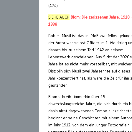
(474)
SIEHE AUCH
Blom: Die zerissenen Jahre, 1918 
1938
Robert Musil ist das im MoE zweifellos gelung
der Autor war selbst Offizier im 1. Weltkrieg u
danach bis zu seinem Tod 1942 an seinem
Lebenswerk geschrieben. Aus Sicht der 2020e
Jahre ist es nicht mehr vorstellbar, mit welcher
Disziplin sich Musil zwei Jahrzehnte auf dieses
Jahr konzentriert hat, als wäre die Zeit für ihn st
gestanden.
Blom schreibt immerhin über 15
abwechslungsreiche Jahre, die sich durch ein b
dahin nicht dagewesenes Tempo auszeichnete
beginnt er seine Geschichten mit einem Autor
im Jahr 1912, von dem ein junger Fotograf ein
verzerrtes Bild aufgenommen hat. Es wurde sp