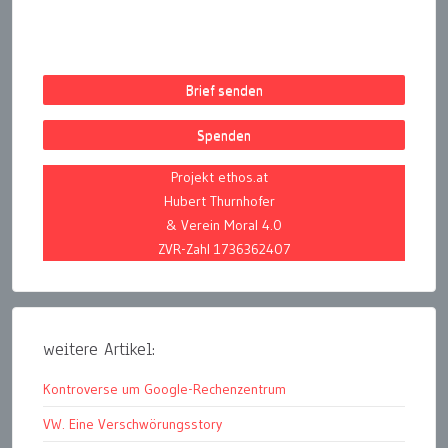
Brief senden
Spenden
Projekt ethos.at
Hubert Thurnhofer
& Verein Moral 4.0
ZVR-Zahl 1736362407
weitere Artikel:
Kontroverse um Google-Rechenzentrum
VW. Eine Verschwörungsstory