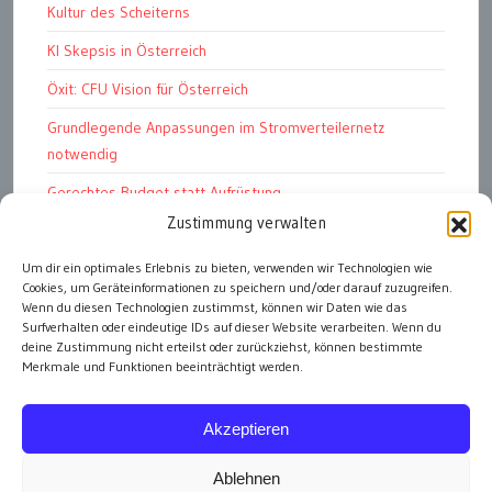
Kultur des Scheiterns
KI Skepsis in Österreich
Öxit: CFU Vision für Österreich
Grundlegende Anpassungen im Stromverteilernetz
notwendig
Gerechtes Budget statt Aufrüstung
Zustimmung verwalten
Petition: E-Dienstwagen
Das Kapitalismustribunal
Um dir ein optimales Erlebnis zu bieten, verwenden wir Technologien wie
Cookies, um Geräteinformationen zu speichern und/oder darauf zuzugreifen.
Bundesschatz für „öffentliche Einheiten“
Wenn du diesen Technologien zustimmst, können wir Daten wie das
Surfverhalten oder eindeutige IDs auf dieser Website verarbeiten. Wenn du
deine Zustimmung nicht erteilst oder zurückziehst, können bestimmte
Merkmale und Funktionen beeinträchtigt werden.
alle Artikel
Akzeptieren
Ablehnen