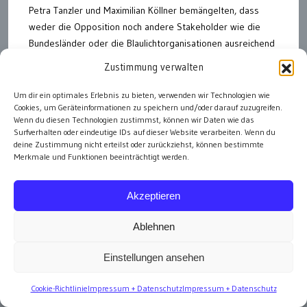
Petra Tanzler und Maximilian Köllner bemängelten, dass
weder die Opposition noch andere Stakeholder wie die
Bundesländer oder die Blaulichtorganisationen ausreichend
in den Gesetzeswerdungsprozess eingebunden worden
Zustimmung verwalten
seien.
Um dir ein optimales Erlebnis zu bieten, verwenden wir Technologien wie
Das B-KSG sei nicht nur „ein Murks“, sondern auch ein
Cookies, um Geräteinformationen zu speichern und/oder darauf zuzugreifen.
„besonderes Schurkenstück“ der Bundesregierung,
Wenn du diesen Technologien zustimmst, können wir Daten wie das
Surfverhalten oder eindeutige IDs auf dieser Website verarbeiten. Wenn du
ergänzte FPÖ-Abgeordneter Hannes Amesbauer seine
deine Zustimmung nicht erteilst oder zurückziehst, können bestimmte
sozialdemokratischen Kolleg:innen. Auch er bemängelte die
Merkmale und Funktionen beeinträchtigt werden.
Krisendefinition in der Regierungsvorlage, die „der Willkür
Tür und Tor“ öffne, da viele Krisenerscheinungen der
Akzeptieren
letzten Jahre, von Naturereignissen über die
Massenmigration, bereits in die Definition passen würden.
Ablehnen
Das Parlament werde abgesehen von dem
„parlamentarischen Feigenblatt“ des Hauptausschusses,
Einstellungen ansehen
komplett außer Acht gelassen, so Amesbauer. Man wisse
aus der Geschichte, dass Staaten dazu neigten, übergriffig
Cookie-Richtlinie
Impressum + Datenschutz
Impressum + Datenschutz
zu werden und die Bundesregierung wolle die dem