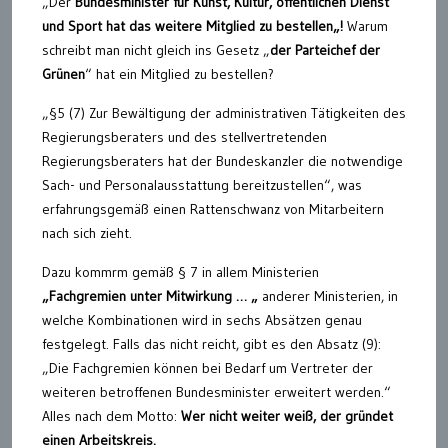
„Der
Bundesminister für Kunst, Kultur, öffentlichen Dienst
und Sport
hat
das weitere
Mitglied zu bestellen
„
!
Warum
schreibt man nicht gleich ins Gesetz „
der Parteichef der
Grünen
“ hat ein Mitglied zu bestellen?
„§5 (7) Zur Bewältigung der administrativen Tätigkeiten des
Regierungsberaters und des stellvertretenden
Regierungsberaters hat der Bundeskanzler die notwendige
Sach- und Personalausstattung bereitzustellen“, was
erfahrungsgemäß einen Rattenschwanz von Mitarbeitern
nach sich zieht.
Dazu kommrm gemäß § 7 in allem Ministerien
„Fachgremien unter Mitwirkung
…
„
anderer Ministerien, in
welche Kombinationen wird in sechs Absätzen genau
festgelegt. Falls das nicht reicht, gibt es den Absatz (9):
„Die Fachgremien können bei Bedarf um Vertreter der
weiteren betroffenen Bundesminister erweitert werden.“
Alles nach dem Motto:
Wer nicht weiter weiß, der gründet
einen Arbeitskreis.