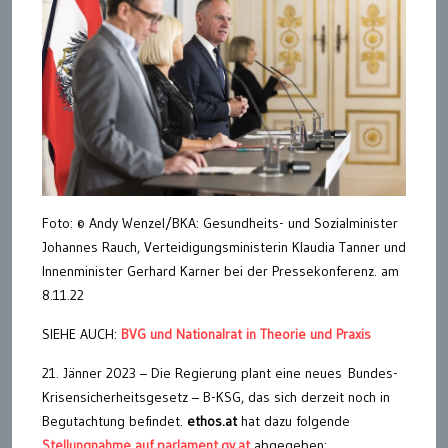
Foto: © Andy Wenzel/BKA: Gesundheits- und Sozialminister
Johannes Rauch, Verteidigungsministerin Klaudia Tanner und
Innenminister Gerhard Karner bei der Pressekonferenz. am
8.11.22
SIEHE AUCH:
BVG und Nationalrat in Theorie und Praxis
21. Jänner 2023 – Die Regierung plant eine neues Bundes-
Krisensicherheitsgesetz – B-KSG, das sich derzeit noch in
Begutachtung befindet.
ethos.at
hat dazu folgende
Stellungnahme auf parlament.gv.at
abgegeben: