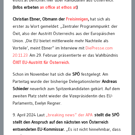
ethos.at berichtet hier über Kandidaten aus Österreich.
(Infos erbeten
an office at ethos at
)
Christian Ebner,
Obmann der
Freisinnigen
,
hat sich als
erster zu Wort gemeldet: „Zentraler Programmpunkt: der
Öxit, also der Austritt Österreichs aus der Europäischen
Union. ‚Die EU bietet mittlerweile mehr Nachteile als
Vorteile‘, meint Ebner“ im Interview mit
DiePresse.com
20.11.23
Am 29. Februar präsentierte er das Wahlbündnis
ÖXIT EU-Austritt für Österreich.
Schon im November hat sich die
SPÖ
festgelegt. Am
Parteitag wurde der bisherige Delegationsleiter
Andreas
Schieder
neuerlich zum Spitzenkandidaten gekürt. Auf dem
zweiten Platz steht wieder die Vizepräsidentin des EU-
Parlaments, Evelyn Regner.
9. April 2024 Laut
„breaking news“ der APA
stellt die SPÖ
stellt den Anspruch auf den nächsten von Österreich
entsendeten EU-Kommissar.
„Es ist nicht hinnehmbar, dass