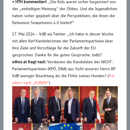
+ HTH kommentiert
: „Die Kids waren sicher begeistert von
der „einhelligen Meinung“ der Oldies. Und die Jugendlichen
haben sicher gejubelt über die Perspektiven, die ihnen die
Räteunion Sowjetunion 4.0 bietet!“
17. Mai 2024 – VdB via Twitter: „Ich habe in dieser Woche
mit allen fünf Kandidat:innen der Parlamentsparteien über
ihre Ziele und Vorschläge für die Zukunft der EU
gesprochen. Danke für die guten Gespräche. (vdb)“.
ethos.at fragt nach:
Verdienen die Kandidaten der NICHT-
Parlamentsparteien (KPÖ, DNA) aus Sicht unseres Herrn BP
VdB weniger Beachtung als die Flöhe seines Hundes? (
frei
zitiert nach „KURIER“
)