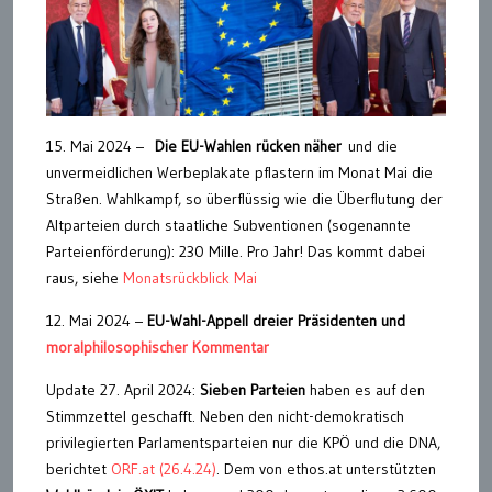
15. Mai 2024 –
Die EU-Wahlen rücken näher
und die
unvermeidlichen Werbeplakate pflastern im Monat Mai die
Straßen. Wahlkampf, so überflüssig wie die Überflutung der
Altparteien durch staatliche Subventionen (sogenannte
Parteienförderung): 230 Mille. Pro Jahr! Das kommt dabei
raus, siehe
Monatsrückblick Mai
12. Mai 2024 –
EU-Wahl-Appell dreier Präsidenten und
moralphilosophischer Kommentar
Update 27. April 2024:
Sieben Parteien
haben es auf den
Stimmzettel geschafft. Neben den nicht-demokratisch
privilegierten Parlamentsparteien nur die KPÖ und die DNA,
berichtet
ORF.at (26.4.24)
. Dem von ethos.at unterstützten