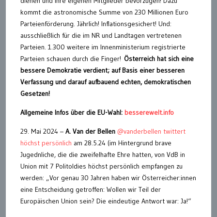
dienen und ihre eigenen Mitglieder bevorzugen! Dazu
kommt die astronomische Summe von 230 Millionen Euro
Parteienförderung. Jährlich! Inflationsgesichert! Und:
ausschließlich für die im NR und Landtagen vertretenen
Parteien. 1.300 weitere im Innenministerium registrierte
Parteien schauen durch die Finger!
Österreich hat sich eine
bessere Demokratie verdient; auf Basis einer besseren
Verfassung und darauf aufbauend echten, demokratischen
Gesetzen!
Allgemeine Infos über die EU-Wahl:
besserewelt.info
29. Mai 2024 –
A. Van der Bellen
@vanderbellen twittert
höchst persönlich
am 28.5.24 (im Hintergrund brave
Jugednliche, die die zweifelhafte Ehre hatten, von VdB in
Union mit 7 Politoldies höchst persönlich empfangen zu
werden: „Vor genau 30 Jahren haben wir Österreicher:innen
eine Entscheidung getroffen: Wollen wir Teil der
Europäischen Union sein? Die eindeutige Antwort war: Ja!“