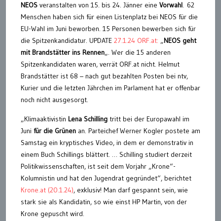
NEOS
veranstalten von 15. bis 24. Jänner eine
Vorwahl
. 62
Menschen haben sich für einen Listenplatz bei NEOS für die
EU-Wahl im Juni beworben. 15 Personen bewerben sich für
die Spitzenkandidatur. UPDATE
27.1.24 ORF.at:
„
NEOS geht
mit Brandstätter ins Rennen
„. Wer die 15 anderen
Spitzenkandidaten waren, verrät ORF.at nicht. Helmut
Brandstätter ist 68 – nach gut bezahlten Posten bei ntv,
Kurier und die letzten Jährchen im Parlament hat er offenbar
noch nicht ausgesorgt.
„Klimaaktivistin
Lena Schilling
tritt bei der Europawahl im
Juni
für die Grünen
an. Parteichef Werner Kogler postete am
Samstag ein kryptisches Video, in dem er demonstrativ in
einem Buch Schillings blättert. … Schilling studiert derzeit
Politikwissenschaften, ist seit dem Vorjahr „Krone“-
Kolumnistin und hat den Jugendrat gegründet“, berichtet
Krone.at (20.1.24)
, exklusiv! Man darf gespannt sein, wie
stark sie als Kandidatin, so wie einst HP Martin, von der
Krone gepuscht wird.