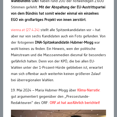
Wahlbündnis ÖXIT
haben rund 200 der notwendigen 2.600
Stimmen gefehlt.
Mit der Abspaltung der EU-Austrittspartei
von dem Bündnis hat somit wieder einmal ein einzelnes
EGO ein großartiges Projekt von innen zerstört.
vienna.at (27.4.24)
stellt alle Spitzenkandidaten vor – hat
aber nur von sechs Kandidaten auch ein Foto gefunden. Von
der fotogenen
DNA-Spitzekandidatin Hubmer-Mogg
war
wohl keines zu finden. Ein Hinweis, wen der politische
Mainstream und die Masssenmedien diesmal für besonders
gefährlich halten. Denn von der KPÖ, die bei allen EU-
Wahlen unter der 1-Prozent-Hürde geblieben ist, erwartet
man sich offenbar auch weiterhin keinen größeren Zulauf
bei überregionalen Wahlen.
19. Mai 2024 – Maria Hubmer-Mogg über
Klima-Narrativ:
gut argumentiert gegenüber den „Pressestunde-
Redakteuren“ des ORF:
ORF.at hat ausführlich berichtet!