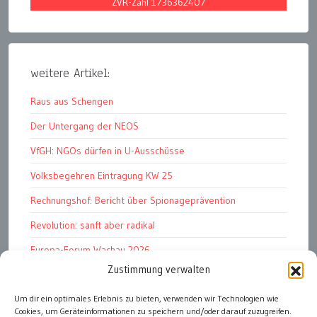
ZVR-Zahl 1736362407
weitere Artikel:
Raus aus Schengen
Der Untergang der NEOS
VfGH: NGOs dürfen in U-Ausschüsse
Volksbegehren Eintragung KW 25
Rechnungshof: Bericht über Spionageprävention
Revolution: sanft aber radikal
Europa-Forum Wachau 2026
Zustimmung verwalten
Amnesty Report 2025/26
Um dir ein optimales Erlebnis zu bieten, verwenden wir Technologien wie
Attac kritisiert neues EU-Rüstungspaket
Cookies, um Geräteinformationen zu speichern und/oder darauf zuzugreifen.