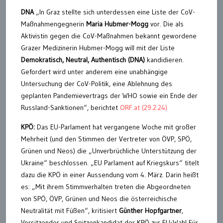
DNA
„In Graz stellte sich unterdessen eine Liste der CoV-
Maßnahmengegnerin
Maria Hubmer-Mogg
vor. Die als
Aktivistin gegen die CoV-Maßnahmen bekannt gewordene
Grazer Medizinerin Hubmer-Mogg will mit der Liste
Demokratisch, Neutral, Authentisch (DNA)
kandidieren.
Gefordert wird unter anderem eine unabhängige
Untersuchung der CoV-Politik, eine Ablehnung des
geplanten Pandemievertrags der WHO sowie ein Ende der
Russland-Sanktionen“, berichtet
ORF.at (29.2.24)
KPÖ:
Das EU-Parlament hat vergangene Woche mit großer
Mehrheit (und den Stimmen der Vertreter von ÖVP, SPÖ,
Grünen und Neos) die „Unverbrüchliche Unterstützung der
Ukraine“ beschlossen. „EU Parlament auf Kriegskurs“ titelt
dazu die KPÖ in einer Aussendung vom 4. März. Darin heißt
es: „Mit ihrem Stimmverhalten treten die Abgeordneten
von SPÖ, ÖVP, Grünen und Neos die österreichische
Neutralität mit Füßen“, kritisiert
Günther Hopfgartner
,
Vorsitzender und Spitzenkandidat der KPÖ zur EU-Wahl Für