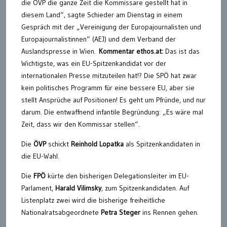
die ÖVP die ganze Zeit die Kommissare gestellt hat in
diesem Land“, sagte Schieder am Dienstag in einem
Gespräch mit der „Vereinigung der Europajournalisten und
Europajournalistinnen“ (AEJ) und dem Verband der
Auslandspresse in Wien.
Kommentar ethos.at:
Das ist das
Wichtigste, was ein EU-Spitzenkandidat vor der
internationalen Presse mitzuteilen hat!? Die SPÖ hat zwar
kein politisches Programm für eine bessere EU, aber sie
stellt Ansprüche auf Positionen! Es geht um Pfründe, und nur
darum. Die entwaffnend infantile Begründung: „Es wäre mal
Zeit, dass wir den Kommissar stellen“.
Die
ÖVP
schickt
Reinhold Lopatka
als Spitzenkandidaten in
die EU-Wahl.
Die
FPÖ
kürte den bisherigen Delegationsleiter im EU-
Parlament,
Harald Vilimsky
, zum Spitzenkandidaten. Auf
Listenplatz zwei wird die bisherige freiheitliche
Nationalratsabgeordnete
Petra Steger
ins Rennen gehen.